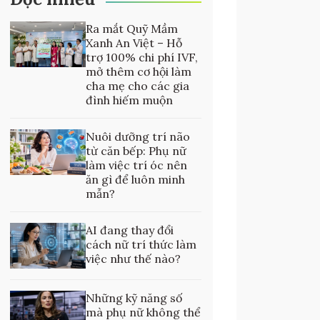
Ra mắt Quỹ Mầm
Xanh An Việt – Hỗ
trợ 100% chi phí IVF,
mở thêm cơ hội làm
cha mẹ cho các gia
đình hiếm muộn
Nuôi dưỡng trí não
từ căn bếp: Phụ nữ
làm việc trí óc nên
ăn gì để luôn minh
mẫn?
AI đang thay đổi
cách nữ trí thức làm
việc như thế nào?
Những kỹ năng số
mà phụ nữ không thể