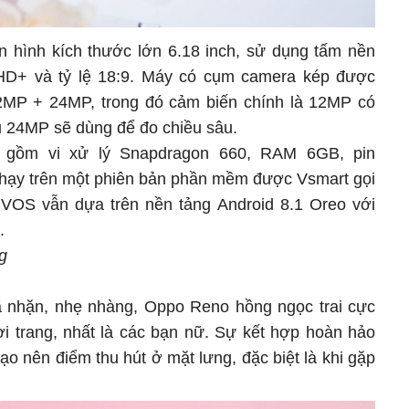
 hình kích thước lớn 6.18 inch, sử dụng tấm nền
 HD+ và tỷ lệ 18:9. Máy có cụm camera kép được
12MP + 24MP, trong đó cảm biến chính là 12MP có
ụ 24MP sẽ dùng để đo chiều sâu.
+ gồm vi xử lý Snapdragon 660, RAM 6GB, pin
hạy trên một phiên bản phần mềm được Vsmart gọi
 VOS vẫn dựa trên nền tảng Android 8.1 Oreo với
n.
g
ã nhặn, nhẹ nhàng, Oppo Reno hồng ngọc trai cực
ời trang, nhất là các bạn nữ. Sự kết hợp hoàn hảo
o nên điểm thu hút ở mặt lưng, đặc biệt là khi gặp