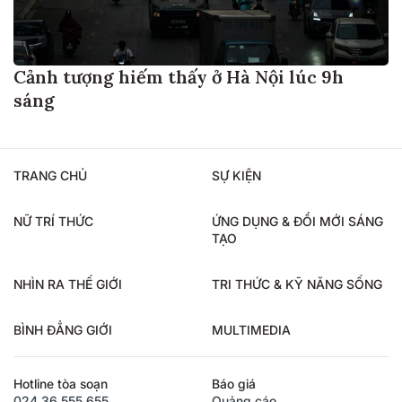
Cảnh tượng hiếm thấy ở Hà Nội lúc 9h
sáng
TRANG CHỦ
SỰ KIỆN
NỮ TRÍ THỨC
ỨNG DỤNG & ĐỔI MỚI SÁNG
TẠO
NHÌN RA THẾ GIỚI
TRI THỨC & KỸ NĂNG SỐNG
BÌNH ĐẲNG GIỚI
MULTIMEDIA
Hotline tòa soạn
Báo giá
024.36.555.655
Quảng cáo