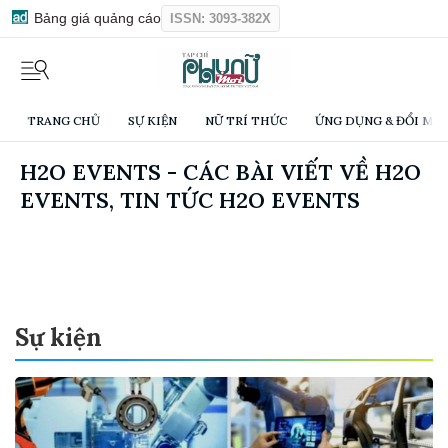
Bảng giá quảng cáo
ISSN: 3093-382X
TRANG CHỦ
SỰ KIỆN
NỮ TRÍ THỨC
ỨNG DỤNG & ĐỔI MỚI
H2O EVENTS - CÁC BÀI VIẾT VỀ H2O
EVENTS, TIN TỨC H2O EVENTS
Sự kiện