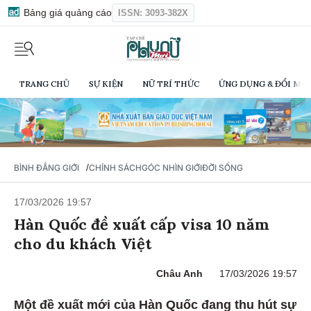
Bảng giá quảng cáo
ISSN: 3093-382X
TRANG CHỦ
SỰ KIỆN
NỮ TRÍ THỨC
ỨNG DỤNG & ĐỔI MỚI
/
BÌNH ĐẲNG GIỚI
CHÍNH SÁCH
GÓC NHÌN GIỚI
ĐỜI SỐNG
17/03/2026 19:57
Hàn Quốc đề xuất cấp visa 10 năm
cho du khách Việt
Châu Anh
17/03/2026 19:57
Một đề xuất mới của Hàn Quốc đang thu hút sự