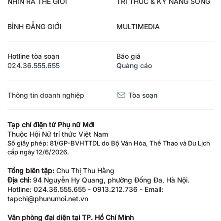
NHÌN RA THẾ GIỚI
TRI THỨC & KỸ NĂNG SỐNG
BÌNH ĐẲNG GIỚI
MULTIMEDIA
Hotline tòa soạn
Báo giá
024.36.555.655
Quảng cáo
Thông tin doanh nghiệp
Tòa soạn
Tạp chí điện tử Phụ nữ Mới
Thuộc Hội Nữ trí thức Việt Nam
Số giấy phép: 81/GP-BVHTTDL do Bộ Văn Hóa, Thể Thao và Du Lịch
cấp ngày 12/6/2026.
Tổng biên tập:
Chu Thị Thu Hằng
Địa chỉ:
94 Nguyễn Hy Quang, phường Đống Đa, Hà Nội.
Hotline: 024.36.555.655 - 0913.212.736 - Email:
tapchi@phunumoi.net.vn
Văn phòng đại diện tại TP. Hồ Chí Minh