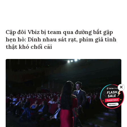
Cặp đôi Vbiz bị team qua đường bắt gặp
hẹn hò: Dính nhau sát rạt, phim giả tình
thật khó chối cãi
✕