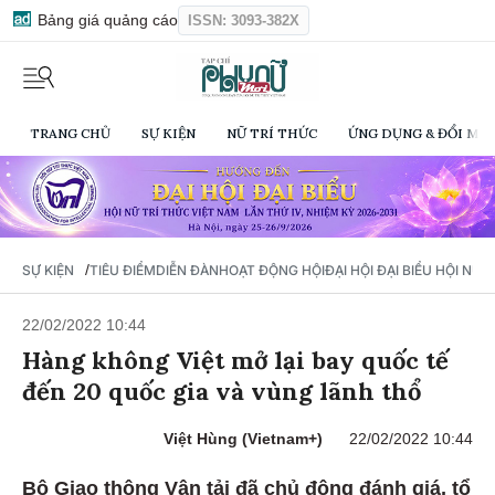
Bảng giá quảng cáo
ISSN: 3093-382X
TRANG CHỦ
SỰ KIỆN
NỮ TRÍ THỨC
ỨNG DỤNG & ĐỔI MỚI
/
SỰ KIỆN
TIÊU ĐIỂM
DIỄN ĐÀN
HOẠT ĐỘNG HỘI
ĐẠI HỘI ĐẠI BIỂU HỘI NỮ 
22/02/2022 10:44
Hàng không Việt mở lại bay quốc tế
đến 20 quốc gia và vùng lãnh thổ
Việt Hùng (Vietnam+)
22/02/2022 10:44
Bộ Giao thông Vận tải đã chủ động đánh giá, tổ