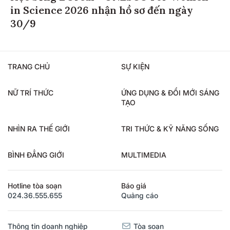
in Science 2026 nhận hồ sơ đến ngày
30/9
TRANG CHỦ
SỰ KIỆN
NỮ TRÍ THỨC
ỨNG DỤNG & ĐỔI MỚI SÁNG
TẠO
NHÌN RA THẾ GIỚI
TRI THỨC & KỸ NĂNG SỐNG
BÌNH ĐẲNG GIỚI
MULTIMEDIA
Hotline tòa soạn
Báo giá
024.36.555.655
Quảng cáo
Thông tin doanh nghiệp
Tòa soạn