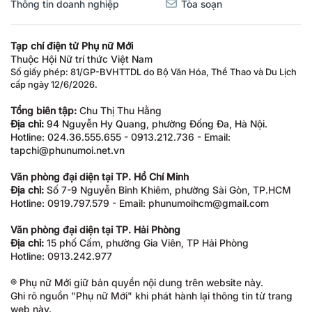
Thông tin doanh nghiệp
Tòa soạn
Tạp chí điện tử Phụ nữ Mới
Thuộc Hội Nữ trí thức Việt Nam
Số giấy phép: 81/GP-BVHTTDL do Bộ Văn Hóa, Thể Thao và Du Lịch
cấp ngày 12/6/2026.
Tổng biên tập:
Chu Thị Thu Hằng
Địa chỉ:
94 Nguyễn Hy Quang, phường Đống Đa, Hà Nội.
Hotline: 024.36.555.655 - 0913.212.736 - Email:
tapchi@phunumoi.net.vn
Văn phòng đại diện tại TP. Hồ Chí Minh
Địa chỉ:
Số 7-9 Nguyễn Bỉnh Khiêm, phường Sài Gòn, TP.HCM
Hotline: 0919.797.579 - Email: phunumoihcm@gmail.com
Văn phòng đại diện tại TP. Hải Phòng
Địa chỉ:
15 phố Cấm, phường Gia Viên, TP Hải Phòng
Hotline: 0913.242.977
® Phụ nữ Mới giữ bản quyền nội dung trên website này.
Ghi rõ nguồn "Phụ nữ Mới" khi phát hành lại thông tin từ trang
web này.