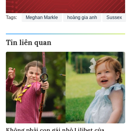
Tags:
Meghan Markle
hoàng gia anh
Sussex
Tin liên quan
Không phải con gái nhỏ Lilibet của