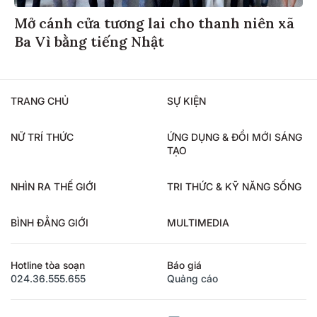
Mở cánh cửa tương lai cho thanh niên xã
Ba Vì bằng tiếng Nhật
TRANG CHỦ
SỰ KIỆN
NỮ TRÍ THỨC
ỨNG DỤNG & ĐỔI MỚI SÁNG
TẠO
NHÌN RA THẾ GIỚI
TRI THỨC & KỸ NĂNG SỐNG
BÌNH ĐẲNG GIỚI
MULTIMEDIA
Hotline tòa soạn
Báo giá
024.36.555.655
Quảng cáo