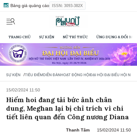
Bảng giá quảng cáo
ISSN: 3093-382X
TRANG CHỦ
SỰ KIỆN
NỮ TRÍ THỨC
ỨNG DỤNG & ĐỔI MỚI
/
SỰ KIỆN
TIÊU ĐIỂM
DIỄN ĐÀN
HOẠT ĐỘNG HỘI
ĐẠI HỘI ĐẠI BIỂU HỘI NỮ 
15/02/2024 11:50
Hiếm hoi đang tải bức ảnh chân
dung, Meghan lại bị chỉ trích vì chi
tiết liên quan đến Công nương Diana
Thanh Tâm
15/02/2024 11:50