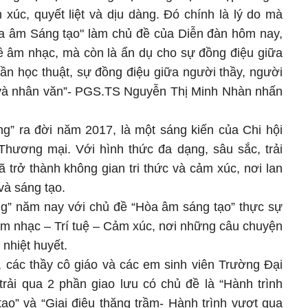
 xúc, quyết liệt và dịu dàng. Đó chính là lý do mà
a âm Sáng tạo" làm chủ đề của Diễn đàn hôm nay,
 về âm nhạc, mà còn là ẩn dụ cho sự đồng điệu giữa
hần học thuật, sự đồng điệu giữa người thầy, người
ức và nhân văn”- PGS.TS Nguyễn Thị Minh Nhàn nhấn
ng” ra đời năm 2017, là một sáng kiến của Chi hội
Thương mại. Với hình thức đa dạng, sâu sắc, trải
 trở thành không gian tri thức và cảm xúc, nơi lan
 và sáng tạo.
ống” năm nay với chủ đề “Hòa âm sáng tạo” thực sự
Âm nhạc – Trí tuệ – Cảm xúc, nơi những câu chuyện
nhiệt huyết.
, các thầy cô giáo và các em sinh viên Trường Đại
ải qua 2 phần giao lưu có chủ đề là “Hành trình
o” và “Giai điệu thăng trầm- Hành trình vượt qua