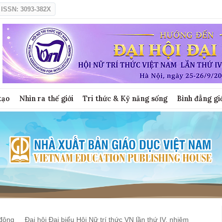
ISSN: 3093-382X
tạo
Nhìn ra thế giới
Tri thức & Kỹ năng sống
Bình đẳng gi
động
Đại hội Đại biểu Hội Nữ trí thức VN lần thứ IV, nhiệm