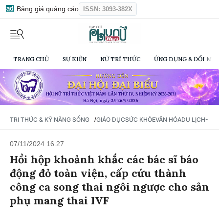
Bảng giá quảng cáo
ISSN: 3093-382X
TRANG CHỦ
SỰ KIỆN
NỮ TRÍ THỨC
ỨNG DỤNG & ĐỔI MỚI
/
TRI THỨC & KỸ NĂNG SỐNG
GIÁO DỤC
SỨC KHỎE
VĂN HÓA
DU LỊCH- Ẩ
07/11/2024 16:27
Hồi hộp khoảnh khắc các bác sĩ báo
động đỏ toàn viện, cấp cứu thành
công ca song thai ngôi ngược cho sản
phụ mang thai IVF