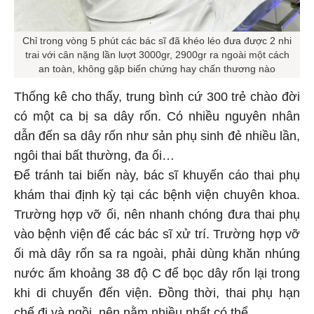
Chỉ trong vòng 5 phút các bác sĩ đã khéo léo đưa được 2 nhi
trai với cân nặng lần lượt 3000gr, 2900gr ra ngoài một cách
an toàn, không gặp biến chứng hay chấn thương nào
Thống kê cho thấy, trung bình cứ 300 trẻ chào đời
có một ca bị sa dây rốn. Có nhiều nguyên nhân
dẫn đến sa dây rốn như sản phụ sinh đẻ nhiều lần,
ngôi thai bất thường, đa ối…
Để tránh tai biến này, bác sĩ khuyến cáo thai phụ
khám thai định kỳ tại các bệnh viện chuyên khoa.
Trường hợp vỡ ối, nên nhanh chóng đưa thai phụ
vào bệnh viện để các bác sĩ xử trí. Trường hợp vỡ
ối mà dây rốn sa ra ngoài, phải dùng khăn nhúng
nước ấm khoảng 38 độ C để bọc dây rốn lại trong
khi di chuyển đến viện. Đồng thời, thai phụ hạn
chế đi và ngồi, nên nằm nhiều nhất có thể.