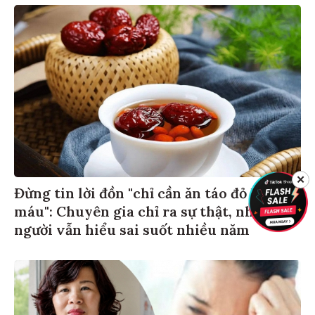
✕
Đừng tin lời đồn "chỉ cần ăn táo đỏ là bổ
máu": Chuyên gia chỉ ra sự thật, nhiều
người vẫn hiểu sai suốt nhiều năm