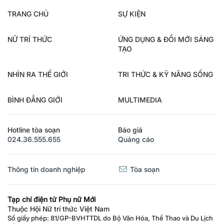
TRANG CHỦ
SỰ KIỆN
NỮ TRÍ THỨC
ỨNG DỤNG & ĐỔI MỚI SÁNG
TẠO
NHÌN RA THẾ GIỚI
TRI THỨC & KỸ NĂNG SỐNG
BÌNH ĐẲNG GIỚI
MULTIMEDIA
Hotline tòa soạn
Báo giá
024.36.555.655
Quảng cáo
Thông tin doanh nghiệp
Tòa soạn
Tạp chí điện tử Phụ nữ Mới
Thuộc Hội Nữ trí thức Việt Nam
Số giấy phép: 81/GP-BVHTTDL do Bộ Văn Hóa, Thể Thao và Du Lịch