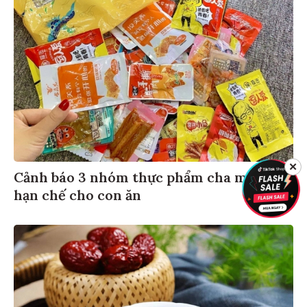
✕
Cảnh báo 3 nhóm thực phẩm cha mẹ nên
hạn chế cho con ăn