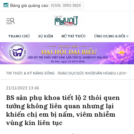
Bảng giá quảng cáo
ISSN: 3093-382X
TRANG CHỦ
SỰ KIỆN
NỮ TRÍ THỨC
ỨNG DỤNG & ĐỔI MỚI
/
TRI THỨC & KỸ NĂNG SỐNG
GIÁO DỤC
SỨC KHỎE
VĂN HÓA
DU LỊCH- Ẩ
21/11/2023 13:46
BS sản phụ khoa tiết lộ 2 thói quen
tưởng không liên quan nhưng lại
khiến chị em bị nấm, viêm nhiễm
vùng kín liên tục