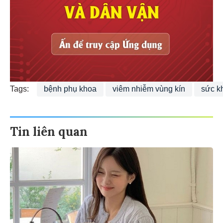
Tags:
bệnh phụ khoa
viêm nhiễm vùng kín
sức k
Tin liên quan