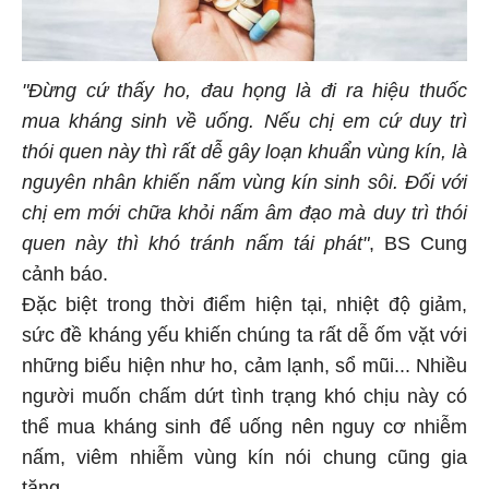
"Đừng cứ thấy ho, đau họng là đi ra hiệu thuốc
mua kháng sinh về uống. Nếu chị em cứ duy trì
thói quen này thì rất dễ gây loạn khuẩn vùng kín, là
nguyên nhân khiến nấm vùng kín sinh sôi. Đối với
chị em mới chữa khỏi nấm âm đạo mà duy trì thói
quen này thì khó tránh nấm tái phát"
, BS Cung
cảnh báo.
Đặc biệt trong thời điểm hiện tại, nhiệt độ giảm,
sức đề kháng yếu khiến chúng ta rất dễ ốm vặt với
những biểu hiện như ho, cảm lạnh, sổ mũi... Nhiều
người muốn chấm dứt tình trạng khó chịu này có
thể mua kháng sinh để uống nên nguy cơ nhiễm
nấm, viêm nhiễm vùng kín nói chung cũng gia
tăng.