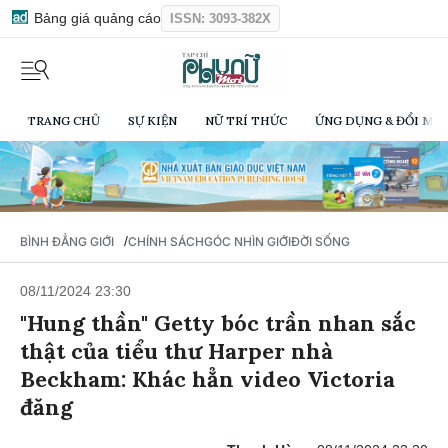
Bảng giá quảng cáo
ISSN: 3093-382X
TRANG CHỦ
SỰ KIỆN
NỮ TRÍ THỨC
ỨNG DỤNG & ĐỔI MỚI
/
BÌNH ĐẲNG GIỚI
CHÍNH SÁCH
GÓC NHÌN GIỚI
ĐỜI SỐNG
08/11/2024 23:30
"Hung thần" Getty bóc trần nhan sắc
thật của tiểu thư Harper nhà
Beckham: Khác hẳn video Victoria
đăng