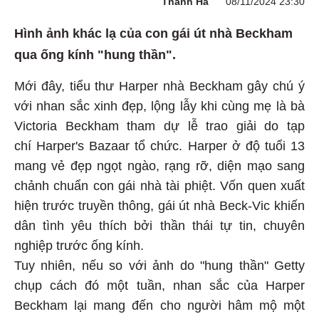
Thanh Hà
08/11/2024 23:30
Hình ảnh khác lạ của con gái út nhà Beckham
qua ống kính "hung thần".
Mới đây, tiểu thư Harper nhà Beckham gây chú ý
với nhan sắc xinh đẹp, lộng lẫy khi cùng mẹ là bà
Victoria Beckham tham dự lễ trao giải do tạp
chí Harper's Bazaar tổ chức. Harper ở độ tuổi 13
mang vẻ đẹp ngọt ngào, rạng rỡ, diện mạo sang
chảnh chuẩn con gái nhà tài phiệt. Vốn quen xuất
hiện trước truyền thông, gái út nhà Beck-Vic khiến
dân tình yêu thích bởi thần thái tự tin, chuyên
nghiệp trước ống kính.
Tuy nhiên, nếu so với ảnh do "hung thần" Getty
chụp cách đó một tuần, nhan sắc của Harper
Beckham lại mang đến cho người hâm mộ một