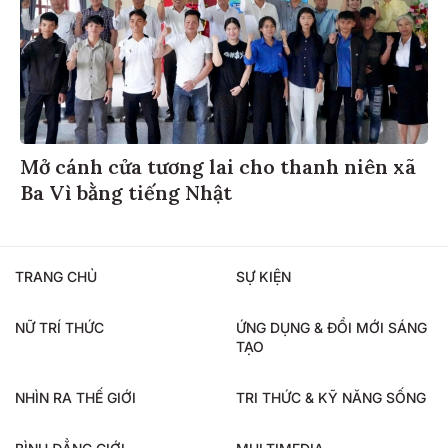
Mở cánh cửa tương lai cho thanh niên xã
Ba Vì bằng tiếng Nhật
TRANG CHỦ
SỰ KIỆN
NỮ TRÍ THỨC
ỨNG DỤNG & ĐỔI MỚI SÁNG
TẠO
NHÌN RA THẾ GIỚI
TRI THỨC & KỸ NĂNG SỐNG
BÌNH ĐẲNG GIỚI
MULTIMEDIA