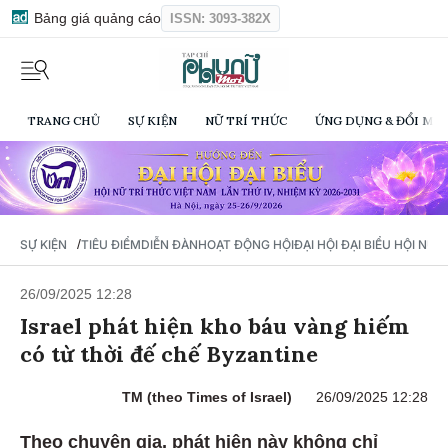
Bảng giá quảng cáo
ISSN: 3093-382X
TRANG CHỦ
SỰ KIỆN
NỮ TRÍ THỨC
ỨNG DỤNG & ĐỔI MỚI
/
SỰ KIỆN
TIÊU ĐIỂM
DIỄN ĐÀN
HOẠT ĐỘNG HỘI
ĐẠI HỘI ĐẠI BIỂU HỘI NỮ 
26/09/2025 12:28
Israel phát hiện kho báu vàng hiếm
có từ thời đế chế Byzantine
TM (theo Times of Israel)
26/09/2025 12:28
Theo chuyên gia, phát hiện này không chỉ