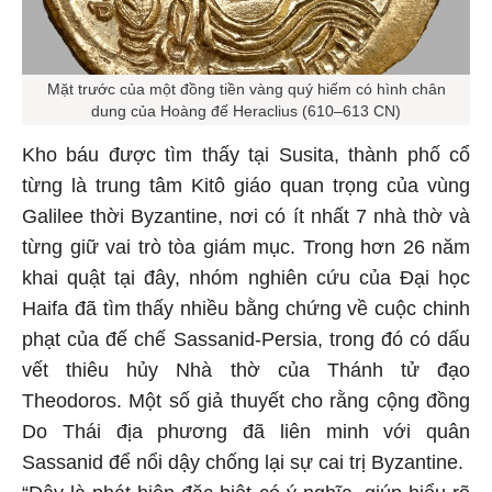
Mặt trước của một đồng tiền vàng quý hiếm có hình chân
dung của Hoàng đế Heraclius (610–613 CN)
Kho báu được tìm thấy tại Susita, thành phố cổ
từng là trung tâm Kitô giáo quan trọng của vùng
Galilee thời Byzantine, nơi có ít nhất 7 nhà thờ và
từng giữ vai trò tòa giám mục. Trong hơn 26 năm
khai quật tại đây, nhóm nghiên cứu của Đại học
Haifa đã tìm thấy nhiều bằng chứng về cuộc chinh
phạt của đế chế Sassanid-Persia, trong đó có dấu
vết thiêu hủy Nhà thờ của Thánh tử đạo
Theodoros. Một số giả thuyết cho rằng cộng đồng
Do Thái địa phương đã liên minh với quân
Sassanid để nổi dậy chống lại sự cai trị Byzantine.
“Đây là phát hiện đặc biệt có ý nghĩa, giúp hiểu rõ