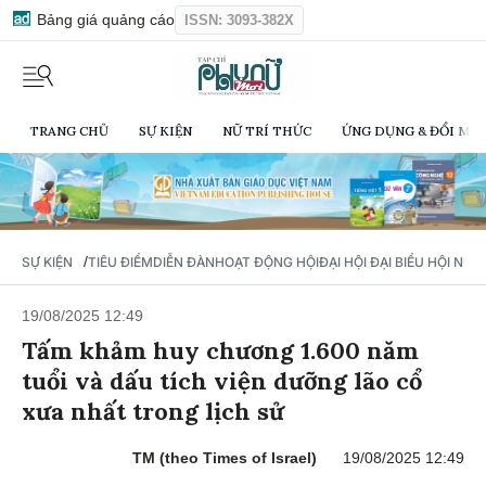
Bảng giá quảng cáo
ISSN: 3093-382X
TRANG CHỦ
SỰ KIỆN
NỮ TRÍ THỨC
ỨNG DỤNG & ĐỔI MỚI
/
SỰ KIỆN
TIÊU ĐIỂM
DIỄN ĐÀN
HOẠT ĐỘNG HỘI
ĐẠI HỘI ĐẠI BIỂU HỘI NỮ 
19/08/2025 12:49
Tấm khảm huy chương 1.600 năm
tuổi và dấu tích viện dưỡng lão cổ
xưa nhất trong lịch sử
TM (theo Times of Israel)
19/08/2025 12:49