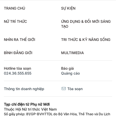
TRANG CHỦ
SỰ KIỆN
NỮ TRÍ THỨC
ỨNG DỤNG & ĐỔI MỚI SÁNG
TẠO
NHÌN RA THẾ GIỚI
TRI THỨC & KỸ NĂNG SỐNG
BÌNH ĐẲNG GIỚI
MULTIMEDIA
Hotline tòa soạn
Báo giá
024.36.555.655
Quảng cáo
Thông tin doanh nghiệp
Tòa soạn
Tạp chí điện tử Phụ nữ Mới
Thuộc Hội Nữ trí thức Việt Nam
Số giấy phép: 81/GP-BVHTTDL do Bộ Văn Hóa, Thể Thao và Du Lịch