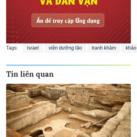
Tags:
israel
viện dưỡng lão
tranh khảm
khảo
Tin liên quan