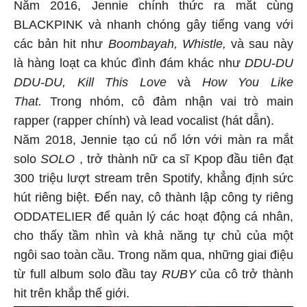
Năm 2016, Jennie chính thức ra mắt cùng
BLACKPINK và nhanh chóng gây tiếng vang với
các bản hit như
Boombayah, Whistle,
và sau này
là hàng loạt ca khúc đình đám khác như
DDU-DU
DDU-DU, Kill This Love
và
How You Like
That.
Trong nhóm, cô đảm nhận vai trò main
rapper (rapper chính) và lead vocalist (hát dẫn).
Năm 2018, Jennie tạo cú nổ lớn với màn ra mắt
solo
SOLO
, trở thành nữ ca sĩ Kpop đầu tiên đạt
300 triệu lượt stream trên Spotify, khẳng định sức
hút riêng biệt. Đến nay, cô thành lập công ty riêng
ODDATELIER để quản lý các hoạt động cá nhân,
cho thấy tầm nhìn và khả năng tự chủ của một
ngôi sao toàn cầu. Trong năm qua, những giai điệu
từ full album solo đầu tay
RUBY
của cô trở thành
hit trên khắp thế giới.