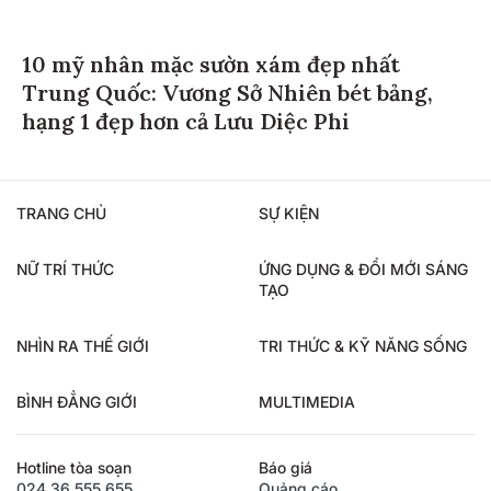
10 mỹ nhân mặc sườn xám đẹp nhất
Trung Quốc: Vương Sở Nhiên bét bảng,
hạng 1 đẹp hơn cả Lưu Diệc Phi
TRANG CHỦ
SỰ KIỆN
NỮ TRÍ THỨC
ỨNG DỤNG & ĐỔI MỚI SÁNG
TẠO
NHÌN RA THẾ GIỚI
TRI THỨC & KỸ NĂNG SỐNG
BÌNH ĐẲNG GIỚI
MULTIMEDIA
Hotline tòa soạn
Báo giá
024.36.555.655
Quảng cáo