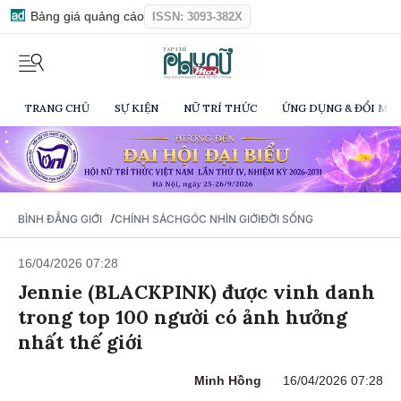
Bảng giá quảng cáo
ISSN: 3093-382X
TRANG CHỦ
SỰ KIỆN
NỮ TRÍ THỨC
ỨNG DỤNG & ĐỔI MỚI
/
BÌNH ĐẲNG GIỚI
CHÍNH SÁCH
GÓC NHÌN GIỚI
ĐỜI SỐNG
16/04/2026 07:28
Jennie (BLACKPINK) được vinh danh
trong top 100 người có ảnh hưởng
nhất thế giới
Minh Hồng
16/04/2026 07:28