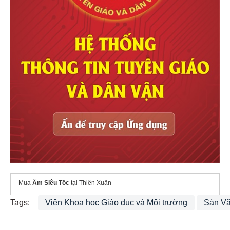
Mua
Ấm Siêu Tốc
tại Thiên Xuân
Tags:
Viện Khoa học Giáo dục và Môi trường
Sàn Vă