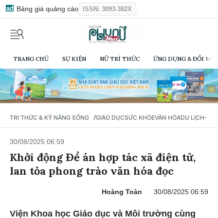
Bảng giá quảng cáo
ISSN: 3093-382X
TRANG CHỦ
SỰ KIỆN
NỮ TRÍ THỨC
ỨNG DỤNG & ĐỔI MỚI
/
TRI THỨC & KỸ NĂNG SỐNG
GIÁO DỤC
SỨC KHỎE
VĂN HÓA
DU LỊCH- Ẩ
30/08/2025 06:59
Khởi động Đề án hợp tác xã điện tử,
lan tỏa phong trào văn hóa đọc
Hoàng Toàn
30/08/2025 06:59
Viện Khoa học Giáo dục và Môi trường cùng