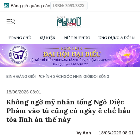
Bảng giá quảng cáo
ISSN: 3093-382X
TRANG CHỦ
SỰ KIỆN
NỮ TRÍ THỨC
ỨNG DỤNG & ĐỔI MỚI
/
BÌNH ĐẲNG GIỚI
CHÍNH SÁCH
GÓC NHÌN GIỚI
ĐỜI SỐNG
18/06/2026 08:01
Không ngờ mỹ nhân tống Ngô Diệc
Phàm vào tù cũng có ngày ê chề hầu
tòa lĩnh án thế này
Vy Anh
18/06/2026 08:01