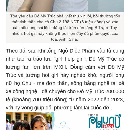
Tòa yêu cầu Đô Mỹ Trúc phải viết thư xin lỗi, bồi thường tổn
thất tinh thần cho cô Chu 2.198 NDT (8 triệu đồng) và xóa
các nội dung sai lệch đăng tải trên nền tảng B Trạm. Tuy
nhiên, hot girl này không thực hiện đầy đủ phán quyết của
tòa. Ảnh: Sina.
Theo đó, sau khi tống Ngô Diệc Phàm vào tù cũng
như tạo ra trào lưu "girl help girl", Đô Mỹ Trúc có
lượng fan lớn trên MXH. Đồng cảm với Đô Mỹ
Trúc và tưởng hot girl này nghèo khó, người phụ
nữ họ Chu - mẹ đơn thân, sống bằng nghề tái xế
xe công nghệ - đã chuyển cho Đô Mỹ Trúc 200.000
tệ (khoảng 700 triệu đồng) từ năm 2022 đến 2023,
với hy vọng giúp đối phương làm lại cuộc đời.