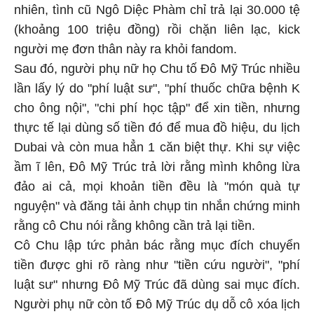
nhiên, tình cũ Ngô Diệc Phàm chỉ trả lại 30.000 tệ
(khoảng 100 triệu đồng) rồi chặn liên lạc, kick
người mẹ đơn thân này ra khỏi fandom.
Sau đó, người phụ nữ họ Chu tố Đô Mỹ Trúc nhiều
lần lấy lý do "phí luật sư", "phí thuốc chữa bệnh K
cho ông nội", "chi phí học tập" để xin tiền, nhưng
thực tế lại dùng số tiền đó để mua đồ hiệu, du lịch
Dubai và còn mua hẳn 1 căn biệt thự. Khi sự việc
ầm ĩ lên, Đô Mỹ Trúc trả lời rằng mình không lừa
đảo ai cả, mọi khoản tiền đều là "món quà tự
nguyện" và đăng tải ảnh chụp tin nhắn chứng minh
rằng cô Chu nói rằng không cần trả lại tiền.
Cô Chu lập tức phản bác rằng mục đích chuyển
tiền được ghi rõ ràng như "tiền cứu người", "phí
luật sư" nhưng Đô Mỹ Trúc đã dùng sai mục đích.
Người phụ nữ còn tố Đô Mỹ Trúc dụ dỗ cô xóa lịch