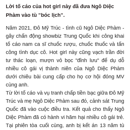
Lời tố cáo của hot girl này đã đưa Ngô Diệc
Phàm vào tù "bóc lịch".
Năm 2021, Đô Mỹ Trúc - tình cũ Ngô Diệc Phàm -
gây chấn động showbiz Trung Quốc khi công khai
tố cáo nam ca sĩ chuốc rượu, chuốc thuốc và tấn
công tình dục cô. Hot girl này cũng vạch trần đời
tư thác loạn, mượn vỏ bọc "đỉnh lưu" để dụ dỗ
nhiều cô gái vị thành niên của Ngô Diệc Phàm
dưới chiêu bài cung cấp cho họ cơ hội đóng MV
cùng anh.
Từ lời tố cáo và vụ tranh chấp tiền bạc giữa Đô Mỹ
Trúc và mẹ Ngô Diệc Phàm sau đó, cảnh sát Trung
Quốc đã vào cuộc điều tra. Kết quả cho thấy Ngô
Diệc Phàm đã có hành vi hãm hại nhiều cô gái trẻ.
Tại phiên tòa cuối cùng, anh bị kết án 13 năm tù