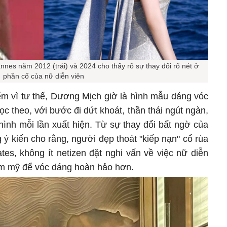
es năm 2012 (trái) và 2024 cho thấy rõ sự thay đổi rõ nét ở
phần cổ của nữ diễn viên
m vì tư thế, Dương Mịch giờ là hình mẫu dáng vóc
c theo, với bước đi dứt khoát, thần thái ngút ngàn,
ình mỗi lần xuất hiện. Từ sự thay đổi bất ngờ của
 kiến cho rằng, người đẹp thoát "kiếp nạn" cổ rùa
tes, không ít netizen đặt nghi vấn về việc nữ diễn
m mỹ để vóc dáng hoàn hảo hơn.