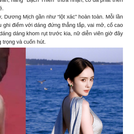
ấn, nàng "Bạch Thiển" thừa nhận, cô đã phát triển
é.
y, Dương Mịch gần như “lột xác” hoàn toàn. Mỗi lần
u ghi điểm với dáng đứng thẳng tắp, vai mở, cổ cao
dáng dáng khom rụt trước kia, nữ diễn viên giờ đây
g trọng và cuốn hút.