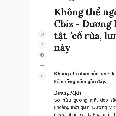
Không thể ngờ
Cbiz - Dương 
tật "cổ rùa, l
này
Không chỉ nhan sắc, vóc d
kể những năm gần đây.
Dương Mịch
Sở hữu gương mặt đẹp sắc
khoảng thời gian, Dương Mịch
được nhận xét là khá mất t