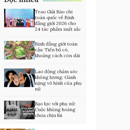
Trao Giải Báo chí
toàn quốc về Bình
đẳng giới 2026 cho
24 tác phẩm xuất sắc
Bình đẳng giới toàn
cầu: Tiến bộ có,
khoảng cách còn dài
Lao động chăm sóc
không lương: Gánh
nặng vô hình của phụ
nữ
Bạo lực với phụ nữ:
Cuộc khủng hoảng
chưa chịu lùi