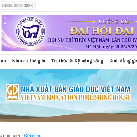
ISSN: 3093-382X
tạo
Nhìn ra thế giới
Tri thức & Kỹ năng sống
Bình đẳng gi
 nhìn giới
Đời sống