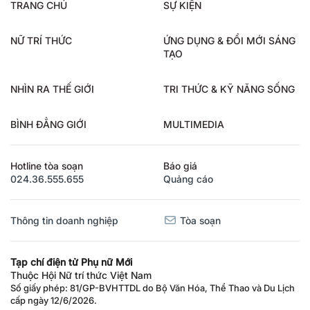
TRANG CHỦ
SỰ KIỆN
NỮ TRÍ THỨC
ỨNG DỤNG & ĐỔI MỚI SÁNG
TẠO
NHÌN RA THẾ GIỚI
TRI THỨC & KỸ NĂNG SỐNG
BÌNH ĐẲNG GIỚI
MULTIMEDIA
Hotline tòa soạn
Báo giá
024.36.555.655
Quảng cáo
Thông tin doanh nghiệp
Tòa soạn
Tạp chí điện tử Phụ nữ Mới
Thuộc Hội Nữ trí thức Việt Nam
Số giấy phép: 81/GP-BVHTTDL do Bộ Văn Hóa, Thể Thao và Du Lịch
cấp ngày 12/6/2026.