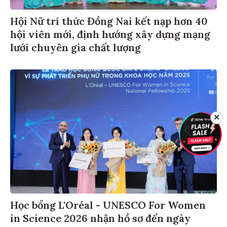
Hội Nữ trí thức Đồng Nai kết nạp hơn 40
hội viên mới, định hướng xây dựng mạng
lưới chuyên gia chất lượng
✕
Học bổng L'Oréal - UNESCO For Women
in Science 2026 nhận hồ sơ đến ngày