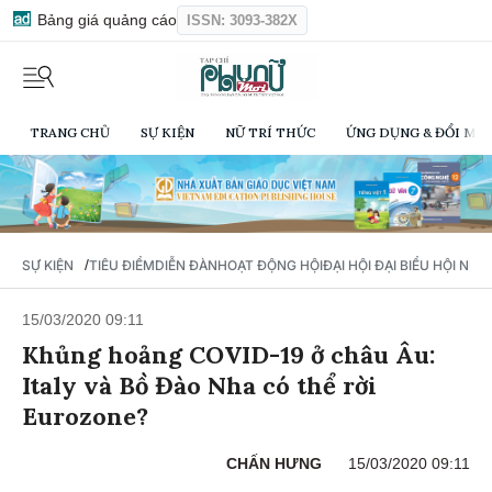
Bảng giá quảng cáo
ISSN: 3093-382X
TRANG CHỦ
SỰ KIỆN
NỮ TRÍ THỨC
ỨNG DỤNG & ĐỔI MỚI
/
SỰ KIỆN
TIÊU ĐIỂM
DIỄN ĐÀN
HOẠT ĐỘNG HỘI
ĐẠI HỘI ĐẠI BIỂU HỘI NỮ 
15/03/2020 09:11
Khủng hoảng COVID-19 ở châu Âu:
Italy và Bồ Đào Nha có thể rời
Eurozone?
CHẤN HƯNG
15/03/2020 09:11