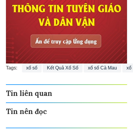
Tags:
xổ số
Kết Quả Xổ Số
xổ số Cà Mau
xổ
Tin liên quan
Tin nên đọc