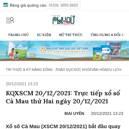
Bảng giá quảng cáo
ISSN: 3093-382X
TRANG CHỦ
SỰ KIỆN
NỮ TRÍ THỨC
ỨNG DỤNG & ĐỔI MỚI
/
TRI THỨC & KỸ NĂNG SỐNG
GIÁO DỤC
SỨC KHỎE
VĂN HÓA
DU LỊCH- Ẩ
20/12/2021 13:23
KQXSCM 20/12/2021: Trực tiếp xổ số
Cà Mau thứ Hai ngày 20/12/2021
MAI UYÊN
20/12/2021 13:23
Xổ số Cà Mau (XSCM 20/12/2021) bắt đầu quay