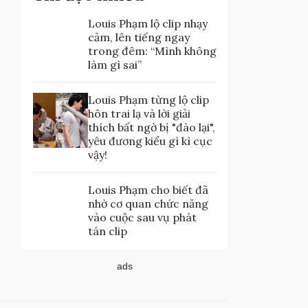
Louis Phạm lộ clip nhạy
cảm, lên tiếng ngay
trong đêm: “Mình không
làm gì sai”
Louis Phạm từng lộ clip
hôn trai lạ và lời giải
thích bất ngờ bị "đào lại",
yêu đương kiểu gì kì cục
vậy!
Louis Phạm cho biết đã
nhờ cơ quan chức năng
vào cuộc sau vụ phát
tán clip
ads