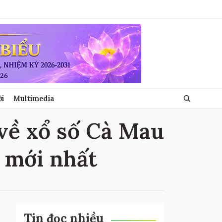
ới
Multimedia
 về xổ số Cà Mau
u mới nhất
Tin đọc nhiều