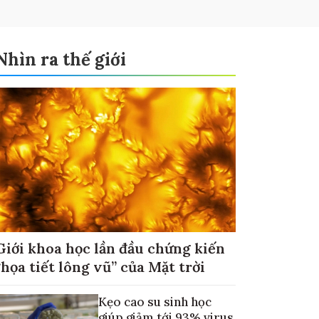
Nhìn ra thế giới
Giới khoa học lần đầu chứng kiến
“họa tiết lông vũ” của Mặt trời
Kẹo cao su sinh học
giúp giảm tới 93% virus