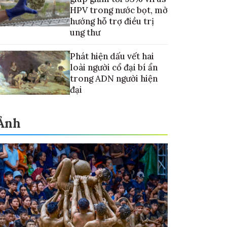
HPV trong nước bọt, mở
hướng hỗ trợ điều trị
ung thư
Phát hiện dấu vết hai
loài người cổ đại bí ẩn
trong ADN người hiện
đại
Ảnh