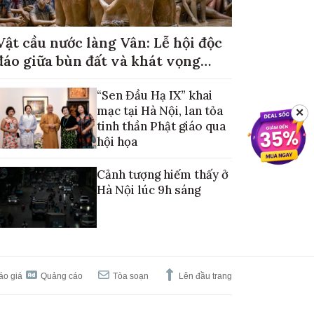
Vật cầu nước làng Vân: Lễ hội độc
đáo giữa bùn đất và khát vọng
mùa màng no đủ
“Sen Đầu Hạ IX” khai
mạc tại Hà Nội, lan tỏa
✕
tinh thần Phật giáo qua
hội họa
Cảnh tượng hiếm thấy ở
Hà Nội lúc 9h sáng
áo giá
Quảng cáo
Tòa soạn
Lên đầu trang