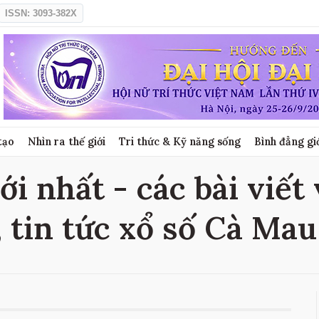
ISSN: 3093-382X
tạo
Nhìn ra thế giới
Tri thức & Kỹ năng sống
Bình đẳng gi
i nhất - các bài viết
 tin tức xổ số Cà Ma