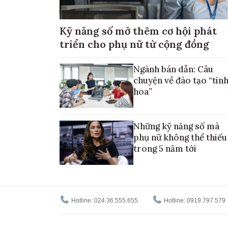
Kỹ năng số mở thêm cơ hội phát
triển cho phụ nữ từ cộng đồng
Ngành bán dẫn: Câu
chuyện về đào tạo “tin
hoa”
Những kỹ năng số mà
phụ nữ không thể thiếu
trong 5 năm tới
Hotline: 024.36.555.655
Hotline: 0919.797.579