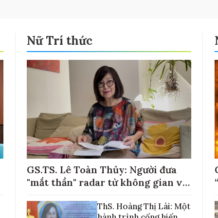
Nữ Trí thức
GS.TS. Lê Toàn Thủy: Người đưa
"mắt thần" radar từ không gian về
với những cánh đồng lúa Việt Nam
ThS. Hoàng Thị Lài: Một
hành trình cống hiến,