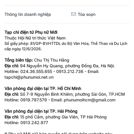
Thông tin doanh nghiệp
Tòa soạn
Tạp chí điện tử Phụ nữ Mới
Thuộc Hội Nữ trí thức Việt Nam
Số giấy phép: 81/GP-BVHTTDL do Bộ Văn Hóa, Thể Thao và Du Lịch
cấp ngày 12/6/2026.
Tổng biên tập:
Chu Thị Thu Hằng
Địa chỉ:
94 Nguyễn Hy Quang, phường Đống Đa, Hà Nội.
Hotline: 024.36.555.655 - 0913.212.736 - Email:
tapchi@phunumoi.net.vn
Văn phòng đại diện tại TP. Hồ Chí Minh
Địa chỉ:
Số 7-9 Nguyễn Bỉnh Khiêm, phường Sài Gòn, TP.HCM
Hotline: 0919.797.579 - Email: phunumoihcm@gmail.com
Văn phòng đại diện tại TP. Hải Phòng
Địa chỉ:
15 phố Cấm, phường Gia Viên, TP Hải Phòng
Hotline: 0913.242.977
® Phụ nữ Mới giữ bản quyền nội dung trên website này.