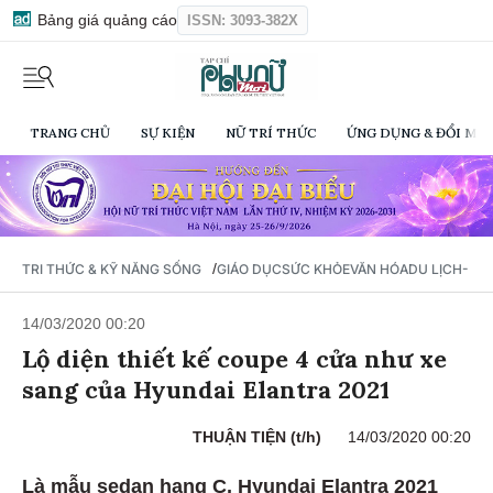
Bảng giá quảng cáo
ISSN: 3093-382X
TRANG CHỦ
SỰ KIỆN
NỮ TRÍ THỨC
ỨNG DỤNG & ĐỔI MỚI
/
TRI THỨC & KỸ NĂNG SỐNG
GIÁO DỤC
SỨC KHỎE
VĂN HÓA
DU LỊCH- Ẩ
14/03/2020 00:20
Lộ diện thiết kế coupe 4 cửa như xe
sang của Hyundai Elantra 2021
THUẬN TIỆN (t/h)
14/03/2020 00:20
Là mẫu sedan hạng C, Hyundai Elantra 2021