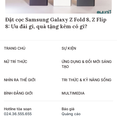
Đặt cọc Samsung Galaxy Z Fold 8, Z Flip
8: Ưu đãi gì, quà tặng kèm có gì?
TRANG CHỦ
SỰ KIỆN
NỮ TRÍ THỨC
ỨNG DỤNG & ĐỔI MỚI SÁNG
TẠO
NHÌN RA THẾ GIỚI
TRI THỨC & KỸ NĂNG SỐNG
BÌNH ĐẲNG GIỚI
MULTIMEDIA
Hotline tòa soạn
Báo giá
024.36.555.655
Quảng cáo