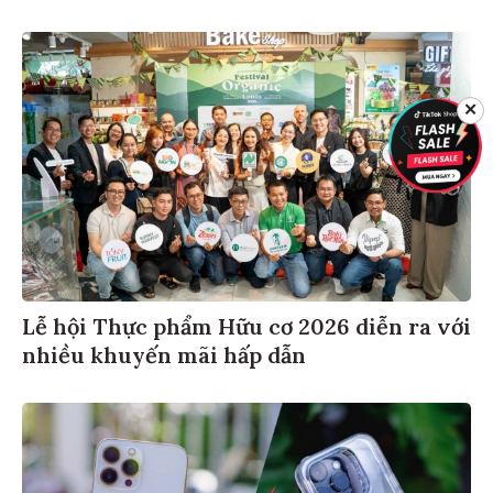
✕
Lễ hội Thực phẩm Hữu cơ 2026 diễn ra với
nhiều khuyến mãi hấp dẫn