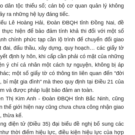
o dân tộc thiểu số; cán bộ cơ quan quản lý không
ảy ra những hệ lụy đáng tiếc.
biểu Lê Hoàng Hải, Đoàn ĐBQH tỉnh Đồng Nai, đề
h thực hiện để bảo đảm tính khả thi đối với một số
ành chính phức tạp cần lộ trình để chuyển đổi giao
ất đai, đấu thầu, xây dựng, quy hoạch… các giấy tờ
yết định ly hôn, khi cấp cần phải có mặt của những
iện ý chí cá nhân một cách tự nguyện, không bị áp
hác; một số giấy tờ có thông tin liên quan đến "đời
, bí mật gia đình" mà theo quy định tại Điều 21 của
m và được pháp luật bảo đảm an toàn.
ễn Thị Kim Anh - Đoàn ĐBQH tỉnh Bắc Ninh, cũng
ên thế giới hiện nay cũng chưa chưa công nhận giao
, thừa kế.
ồng điện tử (Điều 35) đại biểu đề nghị bổ sung các
như thời điểm hiệu lực, điều kiện hiệu lực của hợp