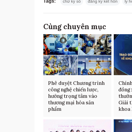
Tags:
chữ ký số
đăng ký kết hôn
ly 
Cùng chuyên mục
Phê duyệt Chương trình
Chính
công nghệ chiến lược,
đồng 
hướng trọng tâm vào
thưởn
thương mại hóa sản
Giải 
phẩm
khoa 