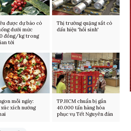
iêu được dự báo có
Thị trường quặng sắt có
uống dưới mức
dấu hiệu 'hồi sinh'
0 đồng/kg trong
ian tới
gon mỗi ngày:
TP.HCM chuẩn bị gần
 xúc xích nướng
40.000 tấn hàng hóa
mai
phục vụ Tết Nguyên đán