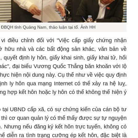
ĐBQH tỉnh Quảng Nam, thảo luận tại tổ. Ảnh HH
i điều chỉnh đối với "Việc cấp giấy chứng nhận
ở hữu nhà và các bất động sản khác, văn bản về
 quyết định ly hôn, giấy khai sinh, giấy khai tử, hối
khác", đại biểu Vương Quốc Thắng băn khoăn với lộ
 thực hiện nội dung này. Cụ thể như về việc quy định
ịnh ly hôn qua mạng Internet có thể xảy ra hệ luỵ,
ờng hợp kết hôn hoặc ly hôn có thể không thể hiện ý
ếp tại UBND cấp xã, có sự chứng kiến của cán bộ tư
thì cơ quan quản lý có thể thấy được sự tự nguyện
n. Nhưng nếu đăng ký kết hôn trực tuyến, không có
ể diễn ra tình trạng cưỡng ép kết hôn, đặc biệt là