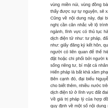
vùng miền núi, vùng đồng bà
thấy được sự tự nguyện, sẽ x
Cũng về nội dung này, đại 
nghị cần cân nhắc về lộ trìn
ngành, lĩnh vực có thủ tục h
dịch điện tử như: tư pháp, đ
như: giấy đăng ký kết hôn, qu
người có liên quan để thể h
đặt hoặc chi phối bởi người k
sống riêng tư, bí mật cá nhân
Hiến pháp là bất khả xâm phạ
Bên cạnh đó, đại biểu Nguy
cho biết thêm, nhiều nước tr
dịch điện tử ở lĩnh vực đất đai
Về giá trị pháp lý của hợp đ
quy định về một số nội dung 