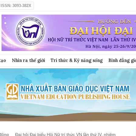
ISSN: 3093-382X
tạo
Nhìn ra thế giới
Tri thức & Kỹ năng sống
Bình đẳng gi
động
Đại hội Đại biểu Hội Nữ trí thức VN lần thứ IV, nhiệm