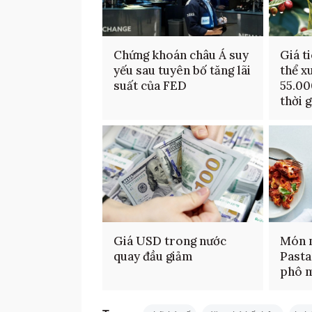
Chứng khoán châu Á suy
Giá t
yếu sau tuyên bố tăng lãi
thể x
suất của FED
55.00
thời g
Giá USD trong nước
Món n
quay đầu giảm
Pasta
phô 