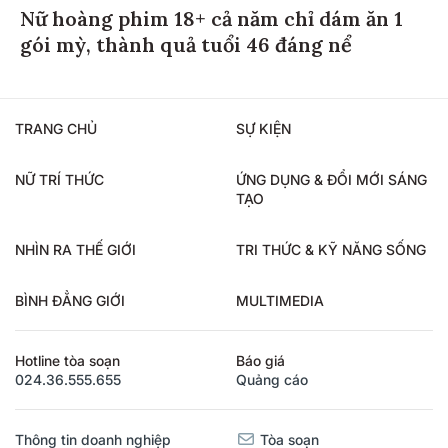
Nữ hoàng phim 18+ cả năm chỉ dám ăn 1
gói mỳ, thành quả tuổi 46 đáng nể
TRANG CHỦ
SỰ KIỆN
NỮ TRÍ THỨC
ỨNG DỤNG & ĐỔI MỚI SÁNG
TẠO
NHÌN RA THẾ GIỚI
TRI THỨC & KỸ NĂNG SỐNG
BÌNH ĐẲNG GIỚI
MULTIMEDIA
Hotline tòa soạn
Báo giá
024.36.555.655
Quảng cáo
Thông tin doanh nghiệp
Tòa soạn