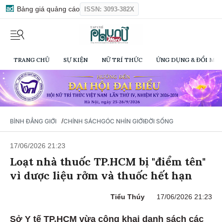
Bảng giá quảng cáo
ISSN: 3093-382X
TRANG CHỦ
SỰ KIỆN
NỮ TRÍ THỨC
ỨNG DỤNG & ĐỔI MỚI
/
BÌNH ĐẲNG GIỚI
CHÍNH SÁCH
GÓC NHÌN GIỚI
ĐỜI SỐNG
17/06/2026 21:23
Loạt nhà thuốc TP.HCM bị "điểm tên"
vì dược liệu rởm và thuốc hết hạn
Tiểu Thúy
17/06/2026 21:23
Sở Y tế TP.HCM vừa công khai danh sách các