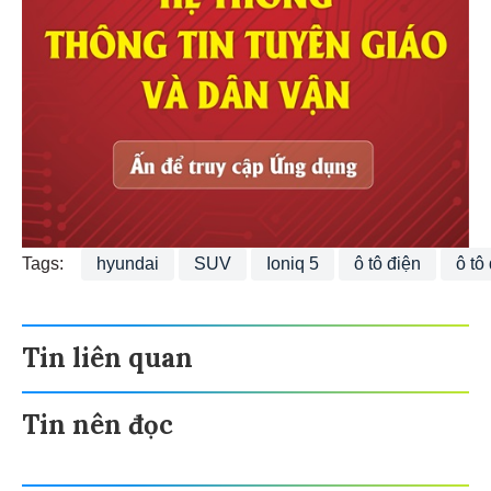
Tags:
hyundai
SUV
Ioniq 5
ô tô điện
ô tô
Tin liên quan
Tin nên đọc