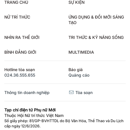
TRANG CHỦ
SỰ KIỆN
NỮ TRÍ THỨC
ỨNG DỤNG & ĐỔI MỚI SÁNG
TẠO
NHÌN RA THẾ GIỚI
TRI THỨC & KỸ NĂNG SỐNG
BÌNH ĐẲNG GIỚI
MULTIMEDIA
Hotline tòa soạn
Báo giá
024.36.555.655
Quảng cáo
Thông tin doanh nghiệp
Tòa soạn
Tạp chí điện tử Phụ nữ Mới
Thuộc Hội Nữ trí thức Việt Nam
Số giấy phép: 81/GP-BVHTTDL do Bộ Văn Hóa, Thể Thao và Du Lịch
cấp ngày 12/6/2026.