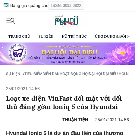
Bảng giá quảng cáo
ISSN: 3093-382X
TRANG CHỦ
SỰ KIỆN
NỮ TRÍ THỨC
ỨNG DỤNG & ĐỔI MỚI
/
SỰ KIỆN
TIÊU ĐIỂM
DIỄN ĐÀN
HOẠT ĐỘNG HỘI
ĐẠI HỘI ĐẠI BIỂU HỘI NỮ 
25/01/2021 14:56
Loạt xe điện VinFast đối mặt với đối
thủ đáng gờm Ioniq 5 của Hyundai
THUẬN TIỆN
25/01/2021 14:56
Hyundai Ioniq 5 là dự án đầu tiên của thương