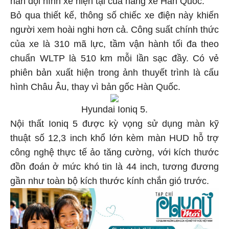
hẳn đội hình xe hiện tại của hãng xe Hàn Quốc.
Bỏ qua thiết kế, thông số chiếc xe điện này khiến
người xem hoài nghi hơn cả. Công suất chính thức
của xe là 310 mã lực, tầm vận hành tối đa theo
chuẩn WLTP là 510 km mỗi lần sạc đầy. Có vẻ
phiên bản xuất hiện trong ảnh thuyết trình là cấu
hình Châu Âu, thay vì bản gốc Hàn Quốc.
Hyundai Ioniq 5.
Nội thất Ioniq 5 được kỳ vọng sử dụng màn kỹ
thuật số 12,3 inch khổ lớn kèm màn HUD hỗ trợ
công nghệ thực tế ảo tăng cường, với kích thước
đồn đoán ở mức khó tin là 44 inch, tương đương
gần như toàn bộ kích thước kính chắn gió trước.