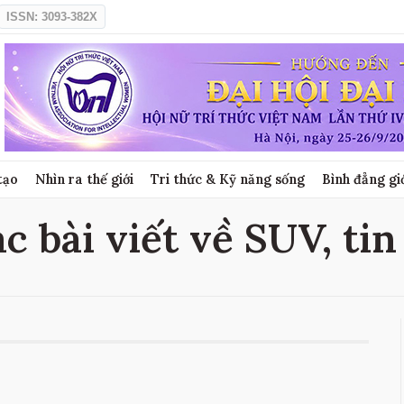
ISSN: 3093-382X
tạo
Nhìn ra thế giới
Tri thức & Kỹ năng sống
Bình đẳng gi
c bài viết về SUV, ti