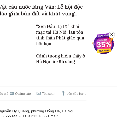
Vật cầu nước làng Vân: Lễ hội độc
đáo giữa bùn đất và khát vọng
mùa màng no đủ
“Sen Đầu Hạ IX” khai
mạc tại Hà Nội, lan tỏa
✕
tinh thần Phật giáo qua
hội họa
Cảnh tượng hiếm thấy ở
Hà Nội lúc 9h sáng
áo giá
Quảng cáo
Tòa soạn
Lên đầu trang
Nguyễn Hy Quang, phường Đống Đa, Hà Nội.
.36.555.655 - 0913.212.736 - Email: