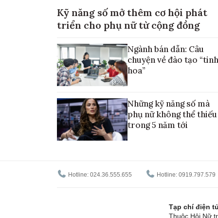
Kỹ năng số mở thêm cơ hội phát
triển cho phụ nữ từ cộng đồng
Ngành bán dẫn: Câu
chuyện về đào tạo “tin
hoa”
Những kỹ năng số mà
phụ nữ không thể thiếu
trong 5 năm tới
Hotline: 024.36.555.655
Hotline: 0919.797.579
Tạp chí điện 
Thuộc Hội Nữ tr