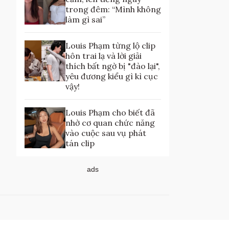
trong đêm: “Mình không
làm gì sai”
Louis Phạm từng lộ clip
hôn trai lạ và lời giải
thích bất ngờ bị "đào lại",
yêu đương kiểu gì kì cục
vậy!
Louis Phạm cho biết đã
nhờ cơ quan chức năng
vào cuộc sau vụ phát
tán clip
ads