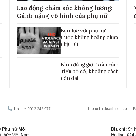
Lao động chăm sóc không lương:
Gánh nặng vô hình của phụ nữ
Bạo lực với phụ nữ:
h
Cuộc khủng hoảng chưa
chịu lùi
Bình đẳng giới toàn cầu:
Tiến bộ có, khoảng cách
còn dài
Thông tin doanh nghiệp
Hotline: 0913.242.977
B
tử Phụ nữ Mới
Địa chỉ:
94 
í thức Việt Nam
Hotline: 024