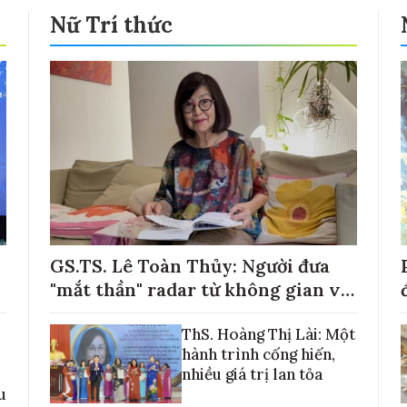
Nữ Trí thức
GS.TS. Lê Toàn Thủy: Người đưa
"mắt thần" radar từ không gian về
với những cánh đồng lúa Việt Nam
ThS. Hoàng Thị Lài: Một
hành trình cống hiến,
nhiều giá trị lan tỏa
u