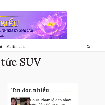
ới
Multimedia
n tức SUV
Tin đọc nhiều
Louis Phạm lộ clip nhạy
cảm, lên tiếng ngay