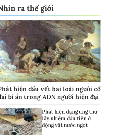
Nhìn ra thế giới
Phát hiện dấu vết hai loài người cổ
đại bí ẩn trong ADN người hiện đại
Phát hiện dạng ung thư
lây nhiễm đầu tiên ở
động vật nước ngọt