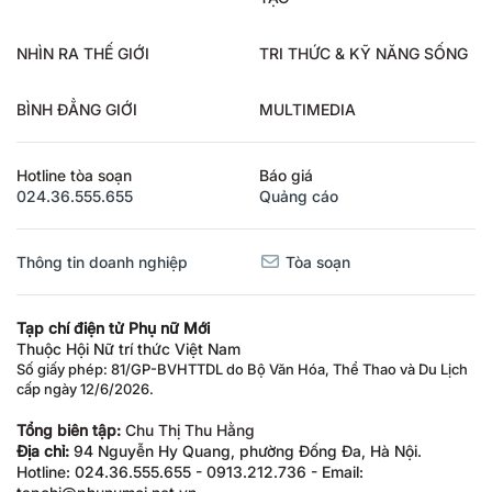
TẠO
NHÌN RA THẾ GIỚI
TRI THỨC & KỸ NĂNG SỐNG
BÌNH ĐẲNG GIỚI
MULTIMEDIA
Hotline tòa soạn
Báo giá
024.36.555.655
Quảng cáo
Thông tin doanh nghiệp
Tòa soạn
Tạp chí điện tử Phụ nữ Mới
Thuộc Hội Nữ trí thức Việt Nam
Số giấy phép: 81/GP-BVHTTDL do Bộ Văn Hóa, Thể Thao và Du Lịch
cấp ngày 12/6/2026.
Tổng biên tập:
Chu Thị Thu Hằng
Địa chỉ:
94 Nguyễn Hy Quang, phường Đống Đa, Hà Nội.
Hotline: 024.36.555.655 - 0913.212.736 - Email: