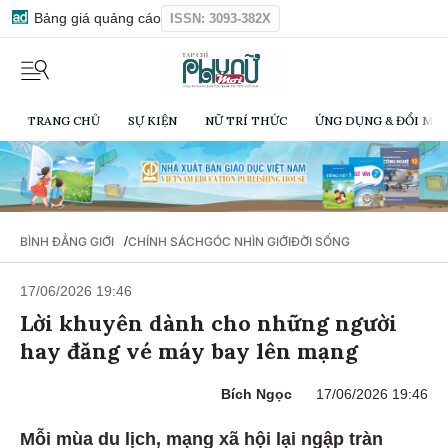
Bảng giá quảng cáo
ISSN: 3093-382X
TRANG CHỦ
SỰ KIỆN
NỮ TRÍ THỨC
ỨNG DỤNG & ĐỔI MỚI
/
BÌNH ĐẲNG GIỚI
CHÍNH SÁCH
GÓC NHÌN GIỚI
ĐỜI SỐNG
17/06/2026 19:46
Lời khuyên dành cho những người
hay đăng vé máy bay lên mạng
Bích Ngọc
17/06/2026 19:46
Mỗi mùa du lịch, mạng xã hội lại ngập tràn