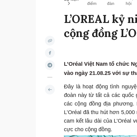
điểm
đàn
hội
L’OREAL kỷ ni
cộng đồng L’
L’Oréal Việt Nam tổ chức N
vào ngày 21.08.25 với sự t
Đây là hoạt động tình nguy
đoàn này từ tất cả các quốc 
các cộng đồng địa phương. 
L’Oréal đã thu hút hơn 5,000
cam kết lâu dài của L’Oréal v
cực cho cộng đồng.