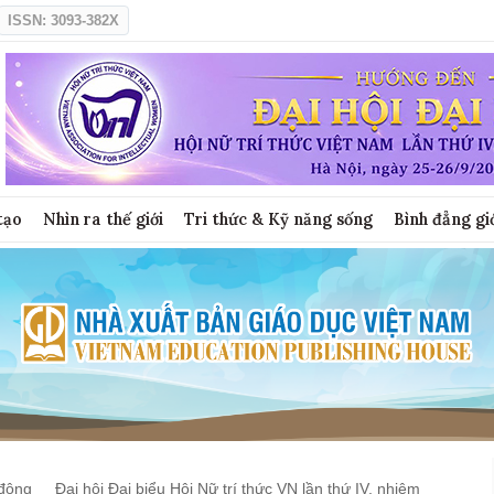
ISSN: 3093-382X
tạo
Nhìn ra thế giới
Tri thức & Kỹ năng sống
Bình đẳng gi
động
Đại hội Đại biểu Hội Nữ trí thức VN lần thứ IV, nhiệm