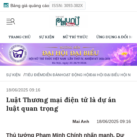
Bảng giá quảng cáo
ISSN: 3093-382X
TRANG CHỦ
SỰ KIỆN
NỮ TRÍ THỨC
ỨNG DỤNG & ĐỔI MỚI
/
SỰ KIỆN
TIÊU ĐIỂM
DIỄN ĐÀN
HOẠT ĐỘNG HỘI
ĐẠI HỘI ĐẠI BIỂU HỘI NỮ 
18/06/2025 09:16
Luật Thương mại điện tử là dự án
luật quan trọng
Mai Anh
18/06/2025 09:16
Thủ tướng Phạm Minh Chính nhấn mạnh, Dự