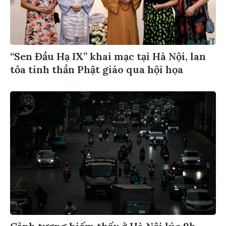
“Sen Đầu Hạ IX” khai mạc tại Hà Nội, lan
tỏa tinh thần Phật giáo qua hội họa