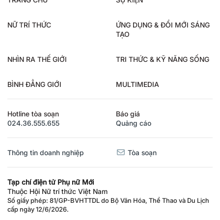
TRANG CHỦ
SỰ KIỆN
NỮ TRÍ THỨC
ỨNG DỤNG & ĐỔI MỚI SÁNG
TẠO
NHÌN RA THẾ GIỚI
TRI THỨC & KỸ NĂNG SỐNG
BÌNH ĐẲNG GIỚI
MULTIMEDIA
Hotline tòa soạn
Báo giá
024.36.555.655
Quảng cáo
Thông tin doanh nghiệp
Tòa soạn
Tạp chí điện tử Phụ nữ Mới
Thuộc Hội Nữ trí thức Việt Nam
Số giấy phép: 81/GP-BVHTTDL do Bộ Văn Hóa, Thể Thao và Du Lịch
cấp ngày 12/6/2026.