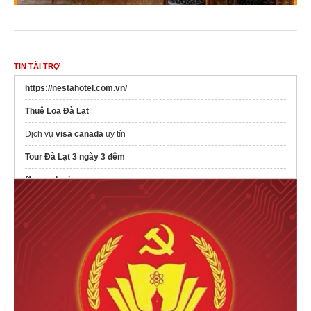
TIN TÀI TRỢ
https://nestahotel.com.vn/
Thuê Loa Đà Lạt
Dịch vụ
visa canada
uy tín
Tour Đà Lạt 3 ngày 3 đêm
f1 grand prix
Mua
eSIM du lịch Singapore