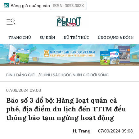
Bảng giá quảng cáo
ISSN: 3093-382X
TRANG CHỦ
SỰ KIỆN
NỮ TRÍ THỨC
ỨNG DỤNG & ĐỔI MỚI
/
BÌNH ĐẲNG GIỚI
CHÍNH SÁCH
GÓC NHÌN GIỚI
ĐỜI SỐNG
07/09/2024 09:08
Bão số 3 đổ bộ: Hàng loạt quán cà
phê, địa điểm du lịch đến TTTM đều
thông báo tạm ngừng hoạt động
H. Trang
07/09/2024 09:08