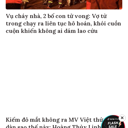
Vụ cháy nhà, 2 bố con tử vong: Vợ từ
trong chạy ra liên tục hô hoán, khói cuồn
cuộn khiến không ai dám lao cứu
Kiếm đỏ mắt không ra MV Việt thứ 2 có
✕
dàn sao thế này: Hoàng Thùy Linh, Noo