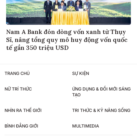
​​​​​​​Nam A Bank đón dòng vốn xanh từ Thụy
Sĩ, nâng tổng quy mô huy động vốn quốc
tế gần 350 triệu USD
TRANG CHỦ
SỰ KIỆN
NỮ TRÍ THỨC
ỨNG DỤNG & ĐỔI MỚI SÁNG
TẠO
NHÌN RA THẾ GIỚI
TRI THỨC & KỸ NĂNG SỐNG
BÌNH ĐẲNG GIỚI
MULTIMEDIA