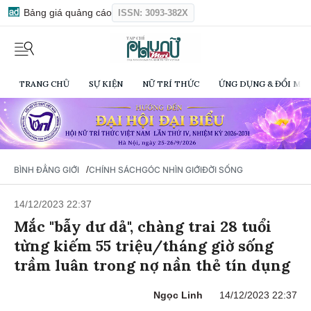
Bảng giá quảng cáo
ISSN: 3093-382X
TRANG CHỦ
SỰ KIỆN
NỮ TRÍ THỨC
ỨNG DỤNG & ĐỔI MỚI
/
BÌNH ĐẲNG GIỚI
CHÍNH SÁCH
GÓC NHÌN GIỚI
ĐỜI SỐNG
14/12/2023 22:37
Mắc "bẫy dư dả", chàng trai 28 tuổi
từng kiếm 55 triệu/tháng giờ sống
trầm luân trong nợ nần thẻ tín dụng
Ngọc Linh
14/12/2023 22:37