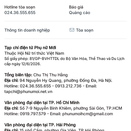
Hotline tòa soạn
Báo giá
024.36.555.655
Quảng cáo
Thông tin doanh nghiệp
Tòa soạn
Tạp chí điện tử Phụ nữ Mới
Thuộc Hội Nữ trí thức Việt Nam
Số giấy phép: 81/GP-BVHTTDL do Bộ Văn Hóa, Thể Thao và Du Lịch
cấp ngày 12/6/2026.
Tổng biên tập:
Chu Thị Thu Hằng
Địa chỉ:
94 Nguyễn Hy Quang, phường Đống Đa, Hà Nội.
Hotline: 024.36.555.655 - 0913.212.736 - Email:
tapchi@phunumoi.net.vn
Văn phòng đại diện tại TP. Hồ Chí Minh
Địa chỉ:
Số 7-9 Nguyễn Bỉnh Khiêm, phường Sài Gòn, TP.HCM
Hotline: 0919.797.579 - Email: phunumoihcm@gmail.com
Văn phòng đại diện tại TP. Hải Phòng
Địa chỉ:
15 phố Cấm, phường Gia Viên, TP Hải Phòng