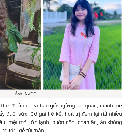
Ảnh: NVCC
ng thư, Thảo chưa bao giờ ngừng lạc quan, mạnh mẽ
y đuối sức. Cô gái trẻ kể, hóa trị đem lại rất nhiều
ầu, mệt mỏi, ớn lạnh, buồn nôn, chán ăn, ăn không
g tóc, dễ tủi thân...