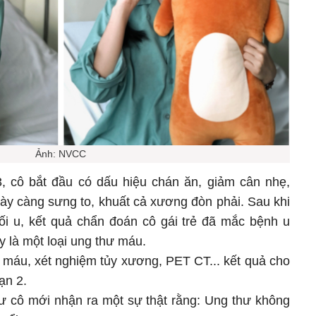
Ảnh: NVCC
, cô bắt đầu có dấu hiệu chán ăn, giảm cân nhẹ,
gày càng sưng to, khuất cả xương đòn phải. Sau khi
khối u, kết quả chẩn đoán cô gái trẻ đã mắc bệnh u
y là một loại ung thư máu.
m máu, xét nghiệm tủy xương, PET CT... kết quả cho
ạn 2.
hư cô mới nhận ra một sự thật rằng: Ung thư không