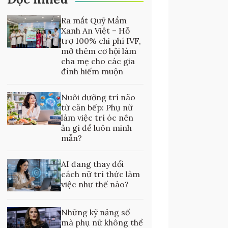
Ra mắt Quỹ Mầm
Xanh An Việt – Hỗ
trợ 100% chi phí IVF,
mở thêm cơ hội làm
cha mẹ cho các gia
đình hiếm muộn
Nuôi dưỡng trí não
từ căn bếp: Phụ nữ
làm việc trí óc nên
ăn gì để luôn minh
mẫn?
AI đang thay đổi
cách nữ trí thức làm
việc như thế nào?
Những kỹ năng số
mà phụ nữ không thể