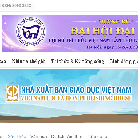
ISSN: 3093-382X
tạo
Nhìn ra thế giới
Tri thức & Kỹ năng sống
Bình đẳng gi
ục
Sức khỏe
Văn hóa
Du lịch- Ẩm thực
Tiêu dùng