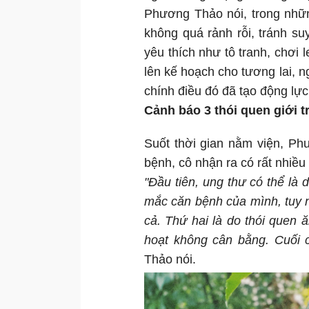
Phương Thảo nói, trong nhữ
không quá rảnh rỗi, tránh s
yêu thích như tô tranh, chơi 
lên kế hoạch cho tương lai, n
chính điều đó đã tạo động lự
Cảnh báo 3 thói quen giới t
Suốt thời gian nằm viện, Ph
bệnh, cô nhận ra có rất nhiề
"Đầu tiên, ung thư có thể là 
mắc căn bệnh của mình, tuy n
cả. Thứ hai là do thói quen ă
hoạt không cân bằng. Cuối 
Thảo nói.