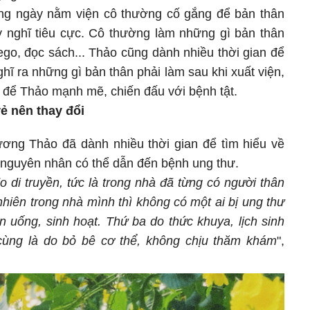
ng ngày nằm viện cô thường cố gắng để bản thân
uy nghĩ tiêu cực. Cô thường làm những gì bản thân
lego, đọc sách... Thảo cũng dành nhiều thời gian để
ghĩ ra những gì bản thân phải làm sau khi xuất viện,
c để Thảo mạnh mẽ, chiến đấu với bệnh tật.
rẻ nên thay đổi
ương Thảo đã dành nhiều thời gian để tìm hiểu về
u nguyên nhân có thể dẫn đến bệnh ung thư.
do di truyền, tức là trong nhà đã từng có người thân
hiên trong nhà mình thì không có một ai bị ung thư
n uống, sinh hoạt. Thứ ba do thức khuya, lịch sinh
cùng là do bỏ bê cơ thể, không chịu thăm khám
",