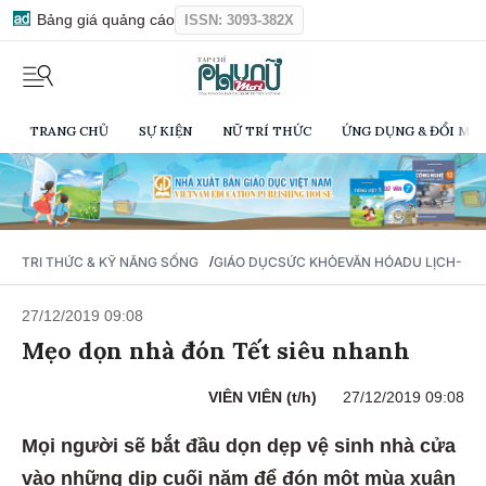
Bảng giá quảng cáo
ISSN: 3093-382X
TRANG CHỦ
SỰ KIỆN
NỮ TRÍ THỨC
ỨNG DỤNG & ĐỔI MỚI
/
TRI THỨC & KỸ NĂNG SỐNG
GIÁO DỤC
SỨC KHỎE
VĂN HÓA
DU LỊCH- Ẩ
27/12/2019 09:08
Mẹo dọn nhà đón Tết siêu nhanh
VIÊN VIÊN (t/h)
27/12/2019 09:08
Mọi người sẽ bắt đầu dọn dẹp vệ sinh nhà cửa
vào những dịp cuối năm để đón một mùa xuân