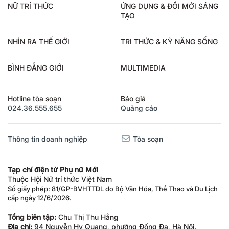
NỮ TRÍ THỨC
ỨNG DỤNG & ĐỔI MỚI SÁNG
TẠO
NHÌN RA THẾ GIỚI
TRI THỨC & KỸ NĂNG SỐNG
BÌNH ĐẲNG GIỚI
MULTIMEDIA
Hotline tòa soạn
Báo giá
024.36.555.655
Quảng cáo
Thông tin doanh nghiệp
Tòa soạn
Tạp chí điện tử Phụ nữ Mới
Thuộc Hội Nữ trí thức Việt Nam
Số giấy phép: 81/GP-BVHTTDL do Bộ Văn Hóa, Thể Thao và Du Lịch
cấp ngày 12/6/2026.
Tổng biên tập:
Chu Thị Thu Hằng
Địa chỉ:
94 Nguyễn Hy Quang, phường Đống Đa, Hà Nội.