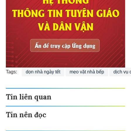
Tags:
dọn nhà ngày tết
mẹo vặt nhà bếp
dịch vụ
Tin liên quan
Tin nên đọc