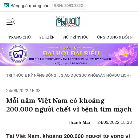
Bảng giá quảng cáo
ISSN: 3093-382X
TRANG CHỦ
SỰ KIỆN
NỮ TRÍ THỨC
ỨNG DỤNG & ĐỔI MỚI
/
TRI THỨC & KỸ NĂNG SỐNG
GIÁO DỤC
SỨC KHỎE
VĂN HÓA
DU LỊCH- Ẩ
24/09/2022 15:33
Mỗi năm Việt Nam có khoảng
200.000 người chết vì bệnh tim mạch
Thanh Mai
24/09/2022 15:33
Tại Việt Nam, khoảng 200.000 người tử vong vì