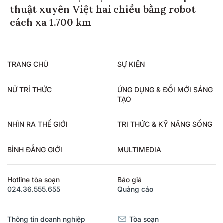
thuật xuyên Việt hai chiều bằng robot
cách xa 1.700 km
TRANG CHỦ
SỰ KIỆN
NỮ TRÍ THỨC
ỨNG DỤNG & ĐỔI MỚI SÁNG
TẠO
NHÌN RA THẾ GIỚI
TRI THỨC & KỸ NĂNG SỐNG
BÌNH ĐẲNG GIỚI
MULTIMEDIA
Hotline tòa soạn
Báo giá
024.36.555.655
Quảng cáo
Thông tin doanh nghiệp
Tòa soạn