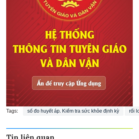
Tags:
số đo huyết áp. Kiểm tra sức khỏe định kỳ
rối 
Tin liên quan