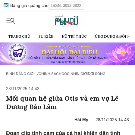
Bảng giá quảng cáo
ISSN: 3093-382X
TRANG CHỦ
SỰ KIỆN
NỮ TRÍ THỨC
ỨNG DỤNG & ĐỔI MỚI
/
BÌNH ĐẲNG GIỚI
CHÍNH SÁCH
GÓC NHÌN GIỚI
ĐỜI SỐNG
28/11/2025 14:43
Mối quan hệ giữa Otis và em vợ Lê
Dương Bảo Lâm
Hải My
28/11/2025 14:43
Đoạn clip tình cảm của cả hai khiến dân tình