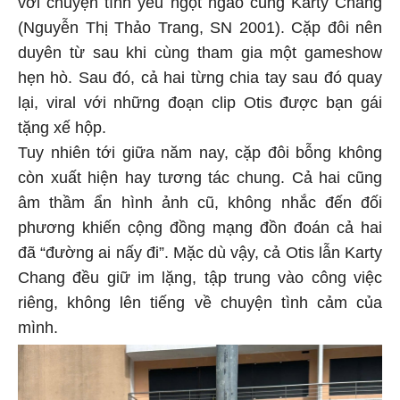
với chuyện tình yêu ngọt ngào cùng Karty Chang
(Nguyễn Thị Thảo Trang, SN 2001). Cặp đôi nên
duyên từ sau khi cùng tham gia một gameshow
hẹn hò. Sau đó, cả hai từng chia tay sau đó quay
lại, viral với những đoạn clip Otis được bạn gái
tặng xế hộp.
Tuy nhiên tới giữa năm nay, cặp đôi bỗng không
còn xuất hiện hay tương tác chung. Cả hai cũng
âm thầm ẩn hình ảnh cũ, không nhắc đến đối
phương khiến cộng đồng mạng đồn đoán cả hai
đã “đường ai nấy đi”. Mặc dù vậy, cả Otis lẫn Karty
Chang đều giữ im lặng, tập trung vào công việc
riêng, không lên tiếng về chuyện tình cảm của
mình.