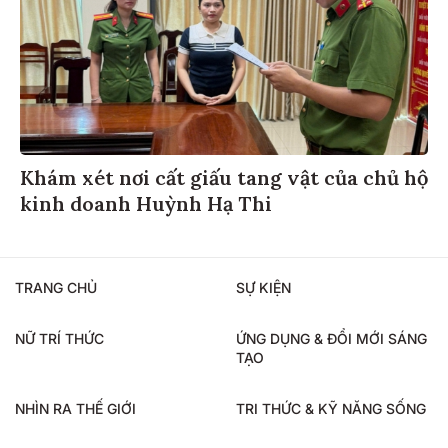
Khám xét nơi cất giấu tang vật của chủ hộ
kinh doanh Huỳnh Hạ Thi
TRANG CHỦ
SỰ KIỆN
NỮ TRÍ THỨC
ỨNG DỤNG & ĐỔI MỚI SÁNG
TẠO
NHÌN RA THẾ GIỚI
TRI THỨC & KỸ NĂNG SỐNG