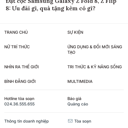
8: Ưu đãi gì, quà tặng kèm có gì?
TRANG CHỦ
SỰ KIỆN
NỮ TRÍ THỨC
ỨNG DỤNG & ĐỔI MỚI SÁNG
TẠO
NHÌN RA THẾ GIỚI
TRI THỨC & KỸ NĂNG SỐNG
BÌNH ĐẲNG GIỚI
MULTIMEDIA
Hotline tòa soạn
Báo giá
024.36.555.655
Quảng cáo
Thông tin doanh nghiệp
Tòa soạn