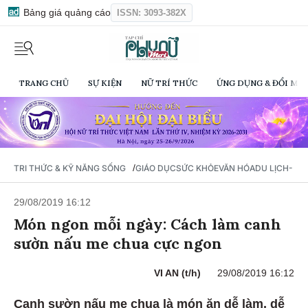
Bảng giá quảng cáo
ISSN: 3093-382X
TRANG CHỦ
SỰ KIỆN
NỮ TRÍ THỨC
ỨNG DỤNG & ĐỔI MỚI
/
TRI THỨC & KỸ NĂNG SỐNG
GIÁO DỤC
SỨC KHỎE
VĂN HÓA
DU LỊCH- Ẩ
29/08/2019 16:12
Món ngon mỗi ngày: Cách làm canh
sườn nấu me chua cực ngon
VI AN (t/h)
29/08/2019 16:12
Canh sườn nấu me chua là món ăn dễ làm, dễ