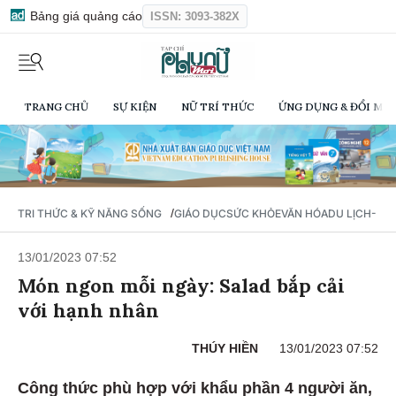
Bảng giá quảng cáo
ISSN: 3093-382X
TRANG CHỦ
SỰ KIỆN
NỮ TRÍ THỨC
ỨNG DỤNG & ĐỔI MỚI
/
TRI THỨC & KỸ NĂNG SỐNG
GIÁO DỤC
SỨC KHỎE
VĂN HÓA
DU LỊCH- Ẩ
13/01/2023 07:52
Món ngon mỗi ngày: Salad bắp cải
với hạnh nhân
THÚY HIỀN
13/01/2023 07:52
Công thức phù hợp với khẩu phần 4 người ăn,