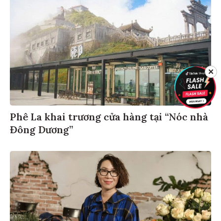
✕
Phê La khai trương cửa hàng tại “Nóc nhà
Đông Dương”