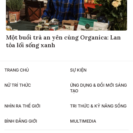
Một buổi trà an yên cùng Organica: Lan
tỏa lối sống xanh
TRANG CHỦ
SỰ KIỆN
NỮ TRÍ THỨC
ỨNG DỤNG & ĐỔI MỚI SÁNG
TẠO
NHÌN RA THẾ GIỚI
TRI THỨC & KỸ NĂNG SỐNG
BÌNH ĐẲNG GIỚI
MULTIMEDIA