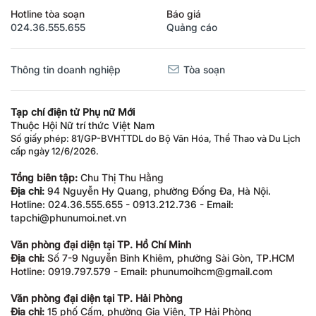
Hotline tòa soạn
Báo giá
024.36.555.655
Quảng cáo
Thông tin doanh nghiệp
Tòa soạn
Tạp chí điện tử Phụ nữ Mới
Thuộc Hội Nữ trí thức Việt Nam
Số giấy phép: 81/GP-BVHTTDL do Bộ Văn Hóa, Thể Thao và Du Lịch
cấp ngày 12/6/2026.
Tổng biên tập:
Chu Thị Thu Hằng
Địa chỉ:
94 Nguyễn Hy Quang, phường Đống Đa, Hà Nội.
Hotline: 024.36.555.655 - 0913.212.736 - Email:
tapchi@phunumoi.net.vn
Văn phòng đại diện tại TP. Hồ Chí Minh
Địa chỉ:
Số 7-9 Nguyễn Bỉnh Khiêm, phường Sài Gòn, TP.HCM
Hotline: 0919.797.579 - Email: phunumoihcm@gmail.com
Văn phòng đại diện tại TP. Hải Phòng
Địa chỉ:
15 phố Cấm, phường Gia Viên, TP Hải Phòng