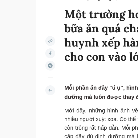
Một trường họ
bữa ăn quá ch
huynh xếp hà
cho con vào lớ
Mỗi phần ăn đầy "ú ụ", hìn
dưỡng mà luôn được thay đ
Mới đây, những hình ảnh về
nhiều người xuýt xoa. Có th
còn trông rất hấp dẫn. Mỗi ph
cấp đầy đủ dinh dưỡng mà l