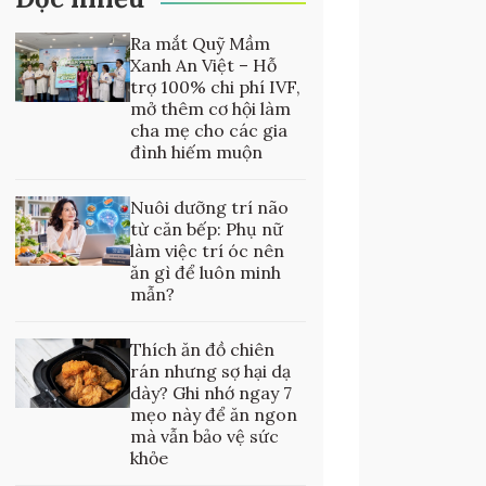
Ra mắt Quỹ Mầm
Xanh An Việt – Hỗ
trợ 100% chi phí IVF,
mở thêm cơ hội làm
cha mẹ cho các gia
đình hiếm muộn
Nuôi dưỡng trí não
từ căn bếp: Phụ nữ
làm việc trí óc nên
ăn gì để luôn minh
mẫn?
Thích ăn đồ chiên
rán nhưng sợ hại dạ
dày? Ghi nhớ ngay 7
mẹo này để ăn ngon
mà vẫn bảo vệ sức
khỏe