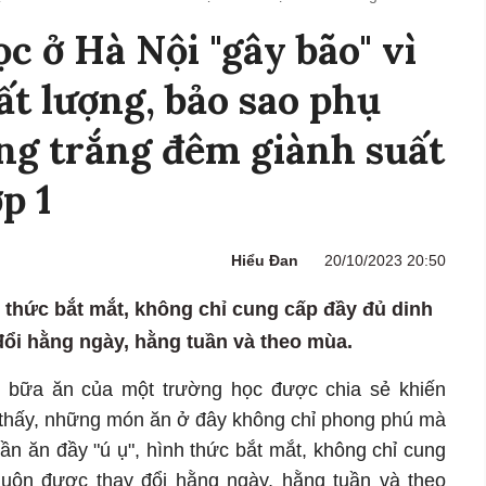
c ở Hà Nội "gây bão" vì
ất lượng, bảo sao phụ
ng trắng đêm giành suất
p 1
Hiểu Đan
20/10/2023 20:50
h thức bắt mắt, không chỉ cung cấp đầy đủ dinh
ổi hằng ngày, hằng tuần và theo mùa.
 bữa ăn của một trường học được chia sẻ khiến
ể thấy, những món ăn ở đây không chỉ phong phú mà
ần ăn đầy "ú ụ", hình thức bắt mắt, không chỉ cung
uôn được thay đổi hằng ngày, hằng tuần và theo