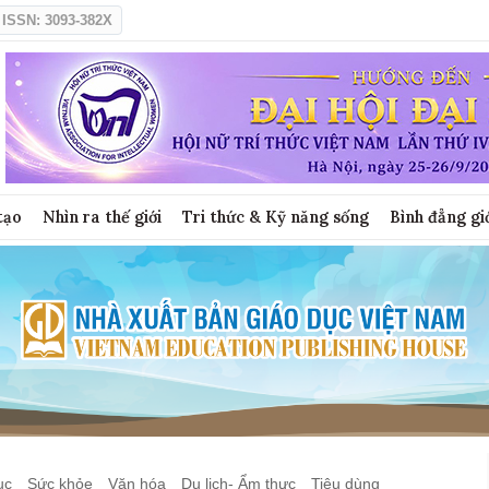
ISSN: 3093-382X
tạo
Nhìn ra thế giới
Tri thức & Kỹ năng sống
Bình đẳng gi
ục
Sức khỏe
Văn hóa
Du lịch- Ẩm thực
Tiêu dùng