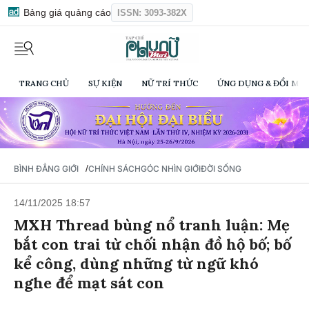
Bảng giá quảng cáo
ISSN: 3093-382X
TRANG CHỦ
SỰ KIỆN
NỮ TRÍ THỨC
ỨNG DỤNG & ĐỔI MỚI
/
BÌNH ĐẲNG GIỚI
CHÍNH SÁCH
GÓC NHÌN GIỚI
ĐỜI SỐNG
14/11/2025 18:57
MXH Thread bùng nổ tranh luận: Mẹ
bắt con trai từ chối nhận đồ hộ bố; bố
kể công, dùng những từ ngữ khó
nghe để mạt sát con