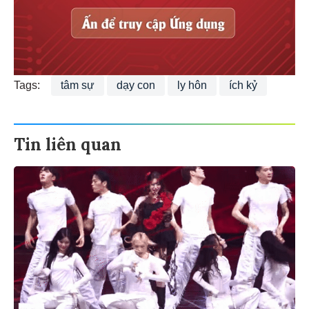
Tags:
tâm sự
dạy con
ly hôn
ích kỷ
Tin liên quan