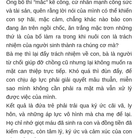
Ông bố thì "mắc" kể công, cứ nhấn mạnh công sức
và tài sản, quên rằng lời nói của mình có thể khiến
con sợ hãi, mặc cảm, chẳng khác nào bảo con
đang ăn trên ngồi chốc, ăn trắng mặc trơn những
thứ là của bố làm ra trong khi nuôi con là trách
nhiệm của người sinh thành ra chúng cơ mà?
Bà mẹ thì lại đẩy trách nhiệm về con, bà là người
từ chối giúp đỡ chồng cũ nhưng lại không muốn ra
mặt can thiệp trực tiếp. Khó quá thì đùn đẩy, để
con chịu áp lực phải giải quyết mâu thuẫn, miễn
sao mình không cần phải ra mặt mà vẫn xử lý
được việc của mình.
Kết quả là đứa trẻ phải trải qua ký ức cãi vã, ly
hôn, và những áp lực vô hình mà cha mẹ để lại.
Họ chỉ nhớ giọt máu đã sinh ra con và đồng tiền đã
kiếm được, còn tâm lý, ký ức và cảm xúc của con