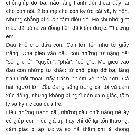
chối giúp đỡ ba, nào lảng tránh đối thoại đẩy lại
cho con nói. 2 ba mẹ cho con ký ức cãi vã, ly hôn.
Nhưng chẳng ai quan tâm điều đó. Họ chỉ nhớ giọt
máu đã bỏ ra và đồng tiền đã kiếm được. Thương
em"
Đau khổ cho đứa con. Con lớn lên như tờ giấy
trắng. Cha gieo vào đầu con những từ nặng nề:
“sống chó”, “quyền”, “phải”, “công”... Mẹ gieo vào
đầu con những từ khác: từ chối giúp đỡ ba, lảng
tránh đối thoại, đẩy trách nhiệm về phía con. Cả
hai người lớn đều đang sống trong cái tôi và cảm
xúc riêng, nhưng không ai nghĩ đến cảm giác, tâm
lý và ký ức của đứa trẻ.
Liệu những tranh cãi, những câu chữ nặng nề ấy
có giúp con hiểu giá trị, hay chỉ để lại tổn thương,
cảm giác bị áp lực và sợ hãi thậm chí là không