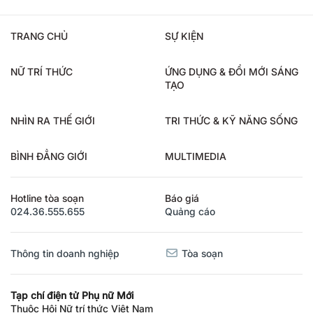
TRANG CHỦ
SỰ KIỆN
NỮ TRÍ THỨC
ỨNG DỤNG & ĐỔI MỚI SÁNG
TẠO
NHÌN RA THẾ GIỚI
TRI THỨC & KỸ NĂNG SỐNG
BÌNH ĐẲNG GIỚI
MULTIMEDIA
Hotline tòa soạn
Báo giá
024.36.555.655
Quảng cáo
Thông tin doanh nghiệp
Tòa soạn
Tạp chí điện tử Phụ nữ Mới
Thuộc Hội Nữ trí thức Việt Nam