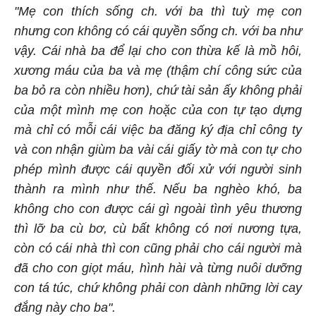
"Mẹ con thích sống ch. với ba thì tuỳ mẹ con
nhưng con không có cái quyền sống ch. với ba như
vậy. Cái nhà ba để lại cho con thừa kế là mồ hôi,
xương máu của ba và mẹ (thậm chí công sức của
ba bỏ ra còn nhiều hơn), chứ tài sản ấy không phải
của một mình mẹ con hoặc của con tự tạo dựng
mà chỉ có mỗi cái việc ba đăng ký địa chỉ công ty
và con nhận giùm ba vài cái giấy tờ mà con tự cho
phép mình được cái quyền đối xử với người sinh
thành ra mình như thế. Nếu ba nghèo khó, ba
không cho con được cái gì ngoài tình yêu thương
thì lỡ ba cù bơ, cù bất không có nơi nương tựa,
còn có cái nhà thì con cũng phải cho cái người mà
đã cho con giọt máu, hình hài và từng nuôi dưỡng
con tá túc, chứ không phải con dành những lời cay
đắng này cho ba".