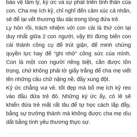
bảo vệ tâm lý, ký ức và sự phát triển tinh thần của
con. Cha mẹ ích kỷ, chỉ nghĩ đến cảm xúc cá nhân,
sẽ để lại vết thương lâu dài trong lòng đứa trẻ.
Ly hôn rồi, trách nhiệm với con cái là thứ còn lại
duy nhất giữa 2 con người, vậy thì đừng biến con
cái thành công cụ để trút giận, để minh chứng
quyền lực hay để “ghi nhớ” công sức của mình.
Con là một con người riêng biệt, cần được tôn
trọng, chứ không phải tờ giấy trắng để cha mẹ viết
lên những câu chữ nặng nề, đầy xung đột.
Ký ức chẳng vui vẻ, tốt đẹp mà bố mẹ ích kỷ reo
vào đầu đứa trẻ đó. Những ký ức ấy, có lẽ sẽ
khiến đứa trẻ mất rất lâu để tự học cách lấp đầy,
bằng sự trưởng thành mà không được cha mẹ dìu
dắt bằng tình yêu thương thực sự.