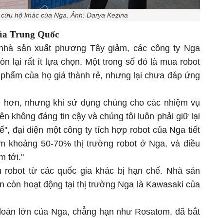
 cứu hộ khác của Nga. Ảnh: Darya Kezina
của Trung Quốc
nhà sản xuất phương Tây giảm, các công ty Nga
n lại rất ít lựa chọn. Một trong số đó là mua robot
 phẩm của họ giá thành rẻ, nhưng lại chưa đáp ứng
ẻ hơn, nhưng khi sử dụng chúng cho các nhiệm vụ
n không đáng tin cậy và chúng tôi luôn phải giữ lại
ế", đại diện một công ty tích hợp robot của Nga tiết
ếm khoảng 50-70% thị trường robot ở Nga, và điều
m tới."
u robot từ các quốc gia khác bị hạn chế. Nhà sản
n còn hoạt động tại thị trường Nga là Kawasaki của
 đoàn lớn của Nga, chẳng hạn như Rosatom, đã bắt