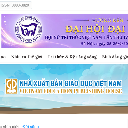
ISSN: 3093-382X
tạo
Nhìn ra thế giới
Tri thức & Kỹ năng sống
Bình đẳng gi
 nhìn giới
Đời sống