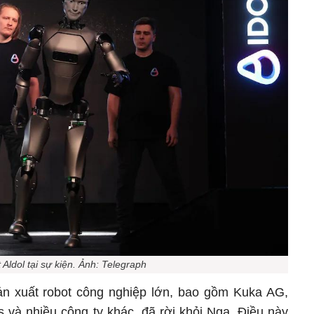
 Aldol tại sự kiện. Ảnh: Telegraph
n xuất robot công nghiệp lớn, bao gồm Kuka AG,
 và nhiều công ty khác, đã rời khỏi Nga. Điều này