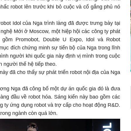
nhấc robot lên trước khi bỏ cuộc và cố gắng phủ nó
obot Idol của Nga trình làng đã được trưng bày tại
 nghệ Mới ở Moscow, một hiệp hội các công ty phát
ao gồm Promobot, Double U Expo, Idol và Robot
mục đích chứng minh sự tiến bộ của Nga trong lĩnh
 hình người khi quốc gia này định vị mình trong cuộc
 người thế hệ tiếp theo.
này đã cho thấy sự phát triển robot nội địa của Nga
ng Nga đã công bố một dự án quốc gia đó là đưa
 hàng đầu về robot hóa. Sáng kiến này bao gồm các
g ty ứng dụng robot và trợ cấp cho hoạt động R&D.
trong ngành còn quá lớn.