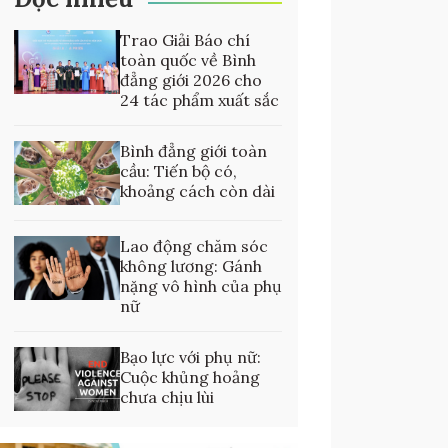
Trao Giải Báo chí
toàn quốc về Bình
đẳng giới 2026 cho
24 tác phẩm xuất sắc
Bình đẳng giới toàn
cầu: Tiến bộ có,
khoảng cách còn dài
Lao động chăm sóc
không lương: Gánh
nặng vô hình của phụ
nữ
Bạo lực với phụ nữ:
Cuộc khủng hoảng
chưa chịu lùi