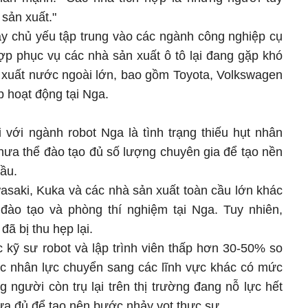
 sản xuất."
ày chủ yếu tập trung vào các ngành công nghiệp cụ
ợp phục vụ các nhà sản xuất ô tô lại đang gặp khó
n xuất nước ngoài lớn, bao gồm Toyota, Volkswagen
p hoạt động tại Nga.
 với ngành robot Nga là tình trạng thiếu hụt nhân
hưa thể đào tạo đủ số lượng chuyên gia để tạo nền
ầu.
asaki, Kuka và các nhà sản xuất toàn cầu lớn khác
đào tạo và phòng thí nghiệm tại Nga. Tuy nhiên,
ã bị thu hẹp lại.
kỹ sư robot và lập trình viên thấp hơn 30-50% so
c nhân lực chuyển sang các lĩnh vực khác có mức
người còn trụ lại trên thị trường đang nỗ lực hết
a đủ để tạo nên bước nhảy vọt thực sự.