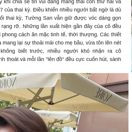
 khi chia sẻ tin vui đang mang thai con thứ hai và
 của thai kỳ. Điều khiến nhiều người bất ngờ là dù
ối thai kỳ, Tường San vẫn giữ được vóc dáng gọn
p rạng rỡ. Những lần xuất hiện gần đây của cô đều
 phong cách ăn mặc tinh tế, thời thượng. Các thiết
mang lại sự thoải mái cho mẹ bầu, vừa tôn lên nét
 không biết trước, nhiều người khó nhận ra cô
h thoát và mỗi lần "lên đồ" đều cực cuốn hút, sành