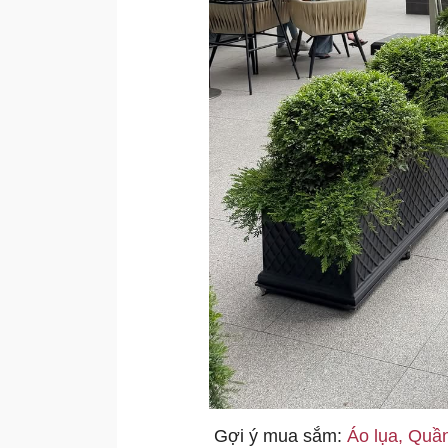
Gợi ý mua sắm:
Áo lụa,
Quần