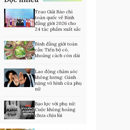
Trao Giải Báo chí
toàn quốc về Bình
đẳng giới 2026 cho
24 tác phẩm xuất sắc
Bình đẳng giới toàn
cầu: Tiến bộ có,
khoảng cách còn dài
Lao động chăm sóc
không lương: Gánh
nặng vô hình của phụ
nữ
Bạo lực với phụ nữ:
Cuộc khủng hoảng
chưa chịu lùi