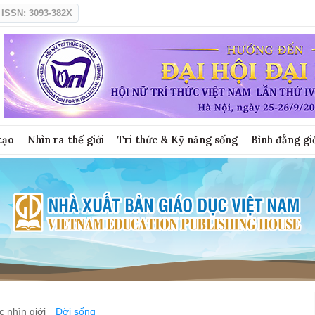
ISSN: 3093-382X
tạo
Nhìn ra thế giới
Tri thức & Kỹ năng sống
Bình đẳng gi
 nhìn giới
Đời sống