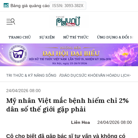
Bảng giá quảng cáo
ISSN: 3093-382X
TRANG CHỦ
SỰ KIỆN
NỮ TRÍ THỨC
ỨNG DỤNG & ĐỔI MỚI
/
TRI THỨC & KỸ NĂNG SỐNG
GIÁO DỤC
SỨC KHỎE
VĂN HÓA
DU LỊCH- Ẩ
24/04/2026 08:00
Mỹ nhân Việt mắc bệnh hiếm chỉ 2%
dân số thế giới gặp phải
Liên Hoa
24/04/2026 08:00
Cô cho biết đã gặp bác sĩ tư vấn và không có