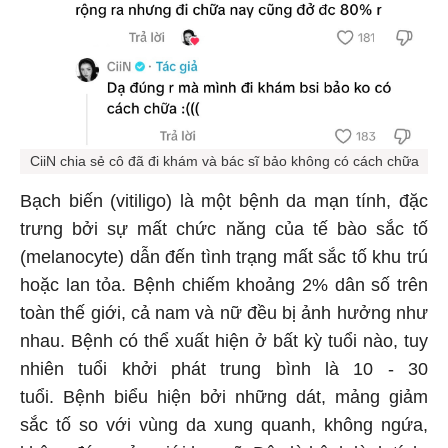
CiiN chia sẻ cô đã đi khám và bác sĩ bảo không có cách chữa
Bạch biến (vitiligo) là một bệnh da mạn tính, đặc
trưng bởi sự mất chức năng của tế bào sắc tố
(melanocyte) dẫn đến tình trạng mất sắc tố khu trú
hoặc lan tỏa. Bệnh chiếm khoảng 2% dân số trên
toàn thế giới, cả nam và nữ đều bị ảnh hưởng như
nhau. Bệnh có thể xuất hiện ở bất kỳ tuổi nào, tuy
nhiên tuổi khởi phát trung bình là 10 - 30
tuổi. Bệnh biểu hiện bởi những dát, mảng giảm
sắc tố so với vùng da xung quanh, không ngứa,