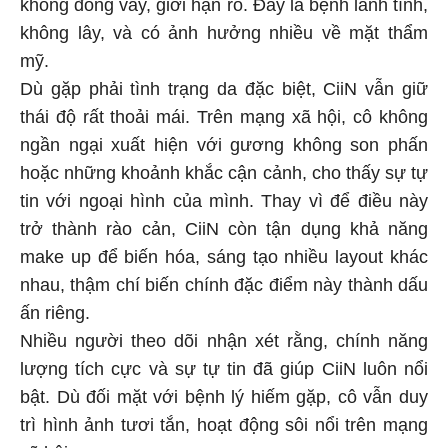
không đóng vảy, giới hạn rõ. Đây là bệnh lành tính,
không lây, và có ảnh hưởng nhiều về mặt thẩm
mỹ.
Dù gặp phải tình trạng da đặc biệt, CiiN vẫn giữ
thái độ rất thoải mái. Trên mạng xã hội, cô không
ngần ngại xuất hiện với gương không son phấn
hoặc những khoảnh khắc cận cảnh, cho thấy sự tự
tin với ngoại hình của mình. Thay vì để điều này
trở thành rào cản, CiiN còn tận dụng khả năng
make up để biến hóa, sáng tạo nhiều layout khác
nhau, thậm chí biến chính đặc điểm này thành dấu
ấn riêng.
Nhiều người theo dõi nhận xét rằng, chính năng
lượng tích cực và sự tự tin đã giúp CiiN luôn nổi
bật. Dù đối mặt với bệnh lý hiếm gặp, cô vẫn duy
trì hình ảnh tươi tắn, hoạt động sôi nổi trên mạng