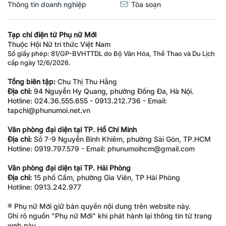
Thông tin doanh nghiệp
Tòa soạn
Tạp chí điện tử Phụ nữ Mới
Thuộc Hội Nữ trí thức Việt Nam
Số giấy phép: 81/GP-BVHTTDL do Bộ Văn Hóa, Thể Thao và Du Lịch
cấp ngày 12/6/2026.
Tổng biên tập:
Chu Thị Thu Hằng
Địa chỉ:
94 Nguyễn Hy Quang, phường Đống Đa, Hà Nội.
Hotline: 024.36.555.655 - 0913.212.736 - Email:
tapchi@phunumoi.net.vn
Văn phòng đại diện tại TP. Hồ Chí Minh
Địa chỉ:
Số 7-9 Nguyễn Bỉnh Khiêm, phường Sài Gòn, TP.HCM
Hotline: 0919.797.579 - Email: phunumoihcm@gmail.com
Văn phòng đại diện tại TP. Hải Phòng
Địa chỉ:
15 phố Cấm, phường Gia Viên, TP Hải Phòng
Hotline: 0913.242.977
® Phụ nữ Mới giữ bản quyền nội dung trên website này.
Ghi rõ nguồn "Phụ nữ Mới" khi phát hành lại thông tin từ trang
web này.