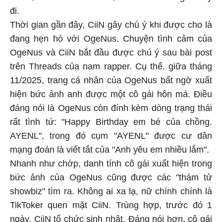
đi.
Thời gian gần đây, CiiN gây chú ý khi được cho là
đang hẹn hò với OgeNus. Chuyện tình cảm của
OgeNus và CiiN bắt đầu được chú ý sau bài post
trên Threads của nam rapper. Cụ thể, giữa tháng
11/2025, trang cá nhân của OgeNus bất ngờ xuất
hiện bức ảnh anh được một cô gái hôn má. Điều
đáng nói là OgeNus còn đính kèm dòng trạng thái
rất tình tứ: "Happy Birthday em bé của chồng.
AYENL", trong đó cụm "AYENL" được cư dân
mạng đoán là viết tắt của "Anh yêu em nhiều lắm".
Nhanh như chớp, danh tính cô gái xuất hiện trong
bức ảnh của OgeNus cũng được các "thám tử
showbiz" tìm ra. Không ai xa lạ, nữ chính chính là
TikToker quen mặt CiiN. Trùng hợp, trước đó 1
ngày, CiiN tổ chức sinh nhật. Đáng nói hơn, cô gái