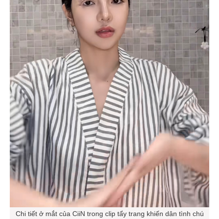
Chi tiết ở mắt của CiiN trong clip tẩy trang khiến dân tình chú