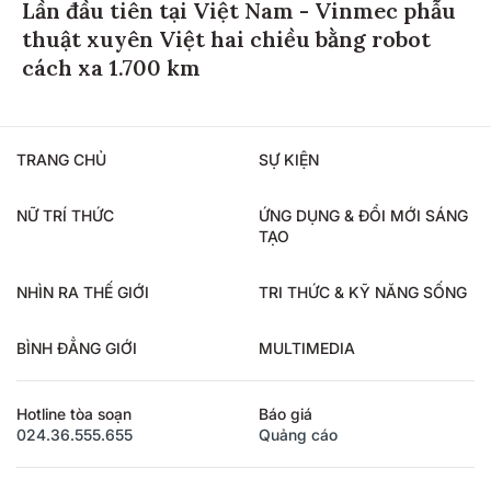
Lần đầu tiên tại Việt Nam - Vinmec phẫu
thuật xuyên Việt hai chiều bằng robot
cách xa 1.700 km
TRANG CHỦ
SỰ KIỆN
NỮ TRÍ THỨC
ỨNG DỤNG & ĐỔI MỚI SÁNG
TẠO
NHÌN RA THẾ GIỚI
TRI THỨC & KỸ NĂNG SỐNG
BÌNH ĐẲNG GIỚI
MULTIMEDIA
Hotline tòa soạn
Báo giá
024.36.555.655
Quảng cáo