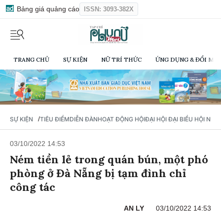
Bảng giá quảng cáo
ISSN: 3093-382X
TRANG CHỦ
SỰ KIỆN
NỮ TRÍ THỨC
ỨNG DỤNG & ĐỔI MỚI
/
SỰ KIỆN
TIÊU ĐIỂM
DIỄN ĐÀN
HOẠT ĐỘNG HỘI
ĐẠI HỘI ĐẠI BIỂU HỘI NỮ 
03/10/2022 14:53
Ném tiền lẻ trong quán bún, một phó
phòng ở Đà Nẵng bị tạm đình chỉ
công tác
AN LY
03/10/2022 14:53