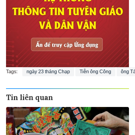
Tags:
ngày 23 tháng Chạp
Tiễn ông Công
ông Tá
Tin liên quan