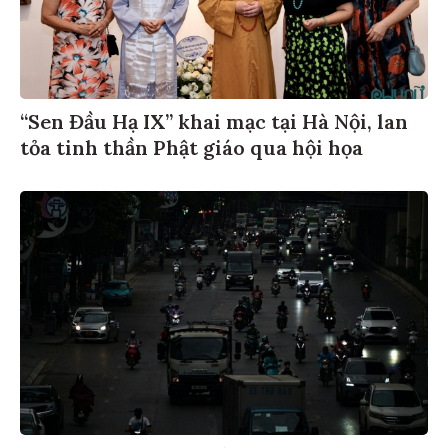
“Sen Đầu Hạ IX” khai mạc tại Hà Nội, lan
tỏa tinh thần Phật giáo qua hội họa