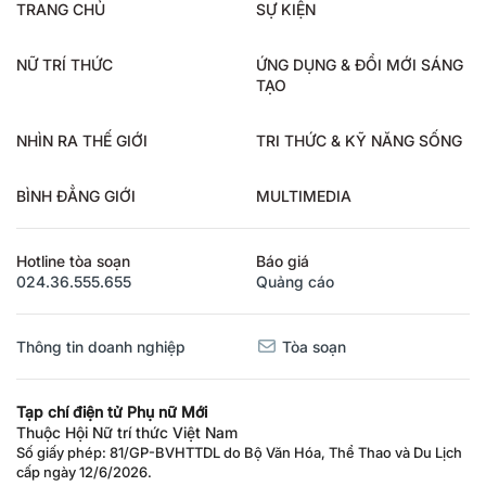
TRANG CHỦ
SỰ KIỆN
NỮ TRÍ THỨC
ỨNG DỤNG & ĐỔI MỚI SÁNG
TẠO
NHÌN RA THẾ GIỚI
TRI THỨC & KỸ NĂNG SỐNG
BÌNH ĐẲNG GIỚI
MULTIMEDIA
Hotline tòa soạn
Báo giá
024.36.555.655
Quảng cáo
Thông tin doanh nghiệp
Tòa soạn
Tạp chí điện tử Phụ nữ Mới
Thuộc Hội Nữ trí thức Việt Nam
Số giấy phép: 81/GP-BVHTTDL do Bộ Văn Hóa, Thể Thao và Du Lịch
cấp ngày 12/6/2026.