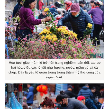
Hoa tươi giúp mâm lễ trở nên trang nghiêm, cân đối, tạo sự
hài hòa giữa các lễ vật như hương, nước, mâm cỗ và cá
chép. Đây là yếu tố quan trọng trong thẩm mỹ thờ cúng của
người Việt.