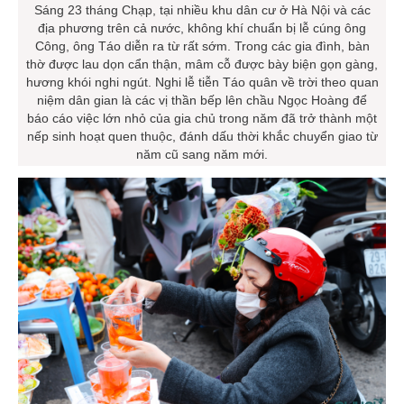
Sáng 23 tháng Chạp, tại nhiều khu dân cư ở Hà Nội và các
địa phương trên cả nước, không khí chuẩn bị lễ cúng ông
Công, ông Táo diễn ra từ rất sớm. Trong các gia đình, bàn
thờ được lau dọn cẩn thận, mâm cỗ được bày biện gọn gàng,
hương khói nghi ngút. Nghi lễ tiễn Táo quân về trời theo quan
niệm dân gian là các vị thần bếp lên chầu Ngọc Hoàng để
báo cáo việc lớn nhỏ của gia chủ trong năm đã trở thành một
nếp sinh hoạt quen thuộc, đánh dấu thời khắc chuyển giao từ
năm cũ sang năm mới.