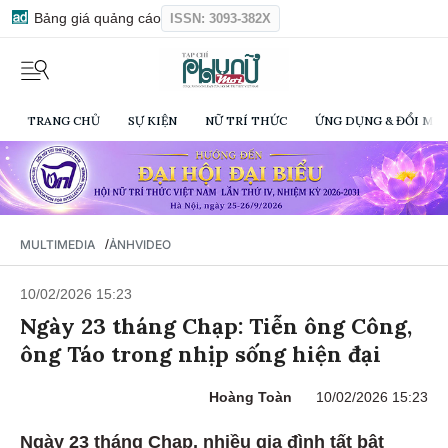
Bảng giá quảng cáo
ISSN: 3093-382X
TRANG CHỦ
SỰ KIỆN
NỮ TRÍ THỨC
ỨNG DỤNG & ĐỔI MỚI
/
MULTIMEDIA
ẢNH
VIDEO
10/02/2026 15:23
Ngày 23 tháng Chạp: Tiễn ông Công,
ông Táo trong nhịp sống hiện đại
Hoàng Toàn
10/02/2026 15:23
Ngày 23 tháng Chạp, nhiều gia đình tất bật