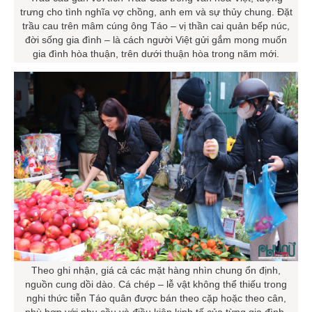
trưng cho tình nghĩa vợ chồng, anh em và sự thủy chung. Đặt
trầu cau trên mâm cúng ông Táo – vị thần cai quản bếp núc,
đời sống gia đình – là cách người Việt gửi gắm mong muốn
gia đình hòa thuận, trên dưới thuận hòa trong năm mới.
Theo ghi nhận, giá cả các mặt hàng nhìn chung ổn định,
nguồn cung dồi dào. Cá chép – lễ vật không thể thiếu trong
nghi thức tiễn Táo quân được bán theo cặp hoặc theo cân,
phù hợp với nhu cầu và điều kiện kinh tế của từng gia đình.