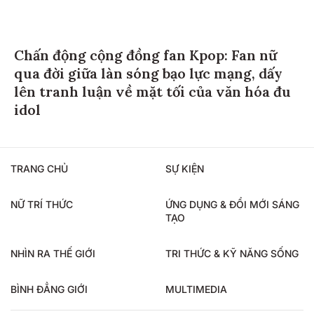
Chấn động cộng đồng fan Kpop: Fan nữ
qua đời giữa làn sóng bạo lực mạng, dấy
lên tranh luận về mặt tối của văn hóa đu
idol
TRANG CHỦ
SỰ KIỆN
NỮ TRÍ THỨC
ỨNG DỤNG & ĐỔI MỚI SÁNG
TẠO
NHÌN RA THẾ GIỚI
TRI THỨC & KỸ NĂNG SỐNG
BÌNH ĐẲNG GIỚI
MULTIMEDIA