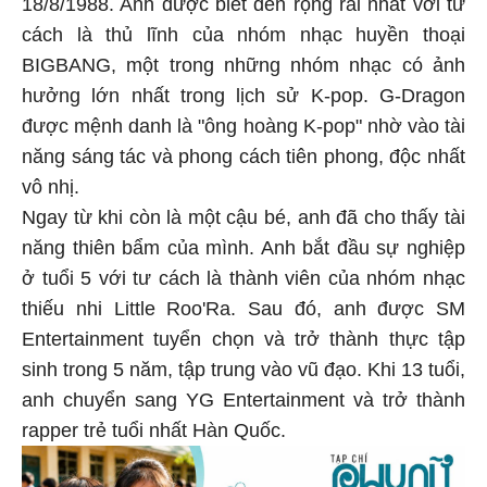
18/8/1988. Anh được biết đến rộng rãi nhất với tư
cách là thủ lĩnh của nhóm nhạc huyền thoại
BIGBANG, một trong những nhóm nhạc có ảnh
hưởng lớn nhất trong lịch sử K-pop. G-Dragon
được mệnh danh là "ông hoàng K-pop" nhờ vào tài
năng sáng tác và phong cách tiên phong, độc nhất
vô nhị.
Ngay từ khi còn là một cậu bé, anh đã cho thấy tài
năng thiên bẩm của mình. Anh bắt đầu sự nghiệp
ở tuổi 5 với tư cách là thành viên của nhóm nhạc
thiếu nhi Little Roo'Ra. Sau đó, anh được SM
Entertainment tuyển chọn và trở thành thực tập
sinh trong 5 năm, tập trung vào vũ đạo. Khi 13 tuổi,
anh chuyển sang YG Entertainment và trở thành
rapper trẻ tuổi nhất Hàn Quốc.