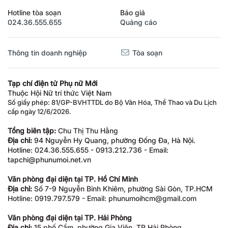
Hotline tòa soạn
Báo giá
024.36.555.655
Quảng cáo
Thông tin doanh nghiệp
Tòa soạn
Tạp chí điện tử Phụ nữ Mới
Thuộc Hội Nữ trí thức Việt Nam
Số giấy phép: 81/GP-BVHTTDL do Bộ Văn Hóa, Thể Thao và Du Lịch
cấp ngày 12/6/2026.
Tổng biên tập:
Chu Thị Thu Hằng
Địa chỉ:
94 Nguyễn Hy Quang, phường Đống Đa, Hà Nội.
Hotline: 024.36.555.655 - 0913.212.736 - Email:
tapchi@phunumoi.net.vn
Văn phòng đại diện tại TP. Hồ Chí Minh
Địa chỉ:
Số 7-9 Nguyễn Bỉnh Khiêm, phường Sài Gòn, TP.HCM
Hotline: 0919.797.579 - Email: phunumoihcm@gmail.com
Văn phòng đại diện tại TP. Hải Phòng
Địa chỉ:
15 phố Cấm, phường Gia Viên, TP Hải Phòng