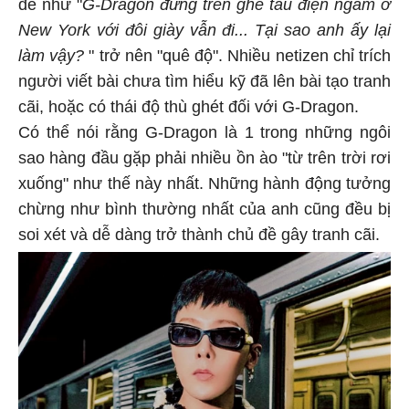
đề như "
G-Dragon đứng trên ghế tàu điện ngầm ở
New York với đôi giày vẫn đi... Tại sao anh ấy lại
làm vậy?
" trở nên "quê độ". Nhiều netizen chỉ trích
người viết bài chưa tìm hiểu kỹ đã lên bài tạo tranh
cãi, hoặc có thái độ thù ghét đối với G-Dragon.
Có thể nói rằng G-Dragon là 1 trong những ngôi
sao hàng đầu gặp phải nhiều ồn ào "từ trên trời rơi
xuống" như thế này nhất. Những hành động tưởng
chừng như bình thường nhất của anh cũng đều bị
soi xét và dễ dàng trở thành chủ đề gây tranh cãi.