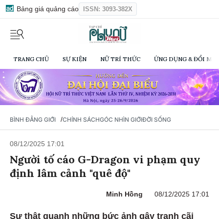
Bảng giá quảng cáo
ISSN: 3093-382X
TRANG CHỦ
SỰ KIỆN
NỮ TRÍ THỨC
ỨNG DỤNG & ĐỔI MỚI
/
BÌNH ĐẲNG GIỚI
CHÍNH SÁCH
GÓC NHÌN GIỚI
ĐỜI SỐNG
08/12/2025 17:01
Người tố cáo G-Dragon vi phạm quy
định lâm cảnh "quê độ"
Minh Hồng
08/12/2025 17:01
Sự thật quanh những bức ảnh gây tranh cãi