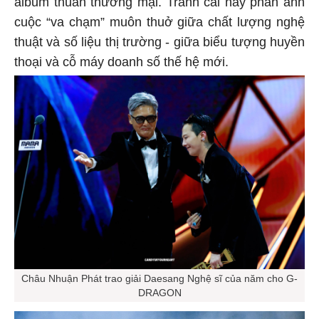
album thuần thương mại. Tranh cãi này phản ánh
cuộc “va chạm” muôn thuở giữa chất lượng nghệ
thuật và số liệu thị trường - giữa biểu tượng huyền
thoại và cỗ máy doanh số thế hệ mới.
Châu Nhuận Phát trao giải Daesang Nghệ sĩ của năm cho G-
DRAGON