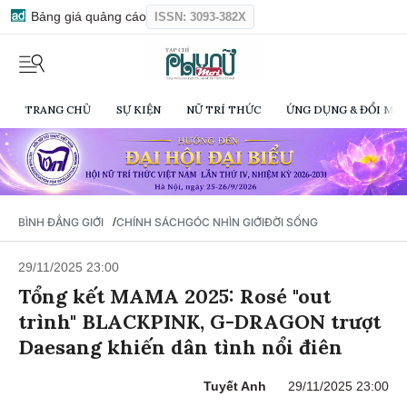
Bảng giá quảng cáo
ISSN: 3093-382X
TRANG CHỦ
SỰ KIỆN
NỮ TRÍ THỨC
ỨNG DỤNG & ĐỔI MỚI
/
BÌNH ĐẲNG GIỚI
CHÍNH SÁCH
GÓC NHÌN GIỚI
ĐỜI SỐNG
29/11/2025 23:00
Tổng kết MAMA 2025: Rosé "out
trình" BLACKPINK, G-DRAGON trượt
Daesang khiến dân tình nổi điên
Tuyết Anh
29/11/2025 23:00