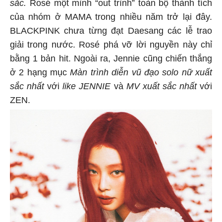
sắc.
Rosé một mình “out trình” toàn bộ thành tích
của nhóm ở MAMA trong nhiều năm trở lại đây.
BLACKPINK chưa từng đạt Daesang các lễ trao
giải trong nước. Rosé phá vỡ lời nguyền này chỉ
bằng 1 bản hit. Ngoài ra, Jennie cũng chiến thắng
ở 2 hạng mục
Màn trình diễn vũ đạo solo nữ xuất
sắc nhất
với
like JENNIE
và
MV xuất sắc nhất
với
ZEN.