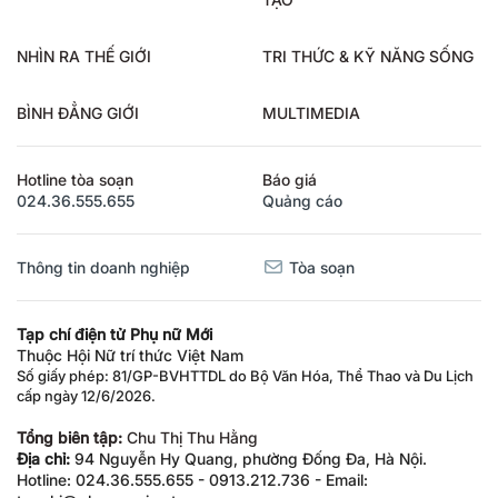
NHÌN RA THẾ GIỚI
TRI THỨC & KỸ NĂNG SỐNG
BÌNH ĐẲNG GIỚI
MULTIMEDIA
Hotline tòa soạn
Báo giá
024.36.555.655
Quảng cáo
Thông tin doanh nghiệp
Tòa soạn
Tạp chí điện tử Phụ nữ Mới
Thuộc Hội Nữ trí thức Việt Nam
Số giấy phép: 81/GP-BVHTTDL do Bộ Văn Hóa, Thể Thao và Du Lịch
cấp ngày 12/6/2026.
Tổng biên tập:
Chu Thị Thu Hằng
Địa chỉ:
94 Nguyễn Hy Quang, phường Đống Đa, Hà Nội.
Hotline: 024.36.555.655 - 0913.212.736 - Email:
tapchi@phunumoi.net.vn