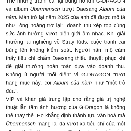
Thế nhưng tranh cãi lại bùng nổ khi G-DRAGON
và album
Übermensch
trượt Daesang
Album của
năm.
Màn trở lại năm 2025 của anh đã được mô tả
như "ông hoàng trở lại", doanh thu xếp top cùng
sức ảnh hưởng vượt biên giới âm nhạc. Khi giải
thưởng lại nghiêng về Stray Kids, cuộc tranh cãi
bùng lên không kiểm soát. Người hâm mộ cảm
thấy tiêu chí chấm Daesang thiếu thuyết phục khi
để giải thưởng hoàn toàn dựa vào doanh thu.
Không ít người "nổi điên" vì G-DRAGON trượt
hạng mục này, coi
Album của năm
như "một trò
đùa".
VIP và khán giả trung lập cho rằng giá trị nghệ
thuật lẫn tầm ảnh hưởng của G-Dragon là không
thể thay thế. Họ khẳng định thành tựu văn hoá mà
Übermensch
mang lại đã vượt xa tiêu chí của một