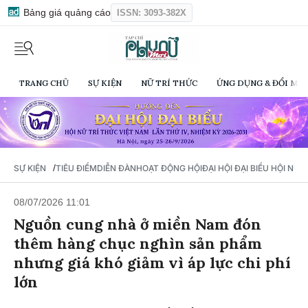
Bảng giá quảng cáo
ISSN: 3093-382X
TRANG CHỦ
SỰ KIỆN
NỮ TRÍ THỨC
ỨNG DỤNG & ĐỔI MỚI
/
SỰ KIỆN
TIÊU ĐIỂM
DIỄN ĐÀN
HOẠT ĐỘNG HỘI
ĐẠI HỘI ĐẠI BIỂU HỘI NỮ 
08/07/2026 11:01
Nguồn cung nhà ở miền Nam đón
thêm hàng chục nghìn sản phẩm
nhưng giá khó giảm vì áp lực chi phí
lớn