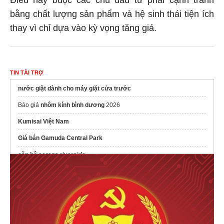
bằng chất lượng sản phẩm và hệ sinh thái tiện ích
thay vì chỉ dựa vào kỳ vọng tăng giá.
TIN TÀI TRỢ
nước giặt dành cho máy giặt cửa trước
Báo giá
nhôm kính bình dương
2026
Kumisai Việt Nam
Giá bán Gamuda Central Park
căn hộ serena riverside
phúc yên prosper
phucyenprosper.com
https://phumyhungcenter.com/
Bảng báo giá hóa chất công nghiệp
River Collection