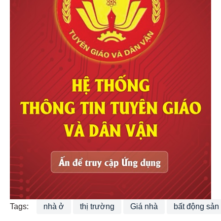
Dự án BRG Đông Anh
Theo dõi
Khu đô thị thể thao quốc tế Hà Nội
In name card giá rẻ inminhkhang.com
Tags:
nhà ở
thị trường
Giá nhà
bất động sản