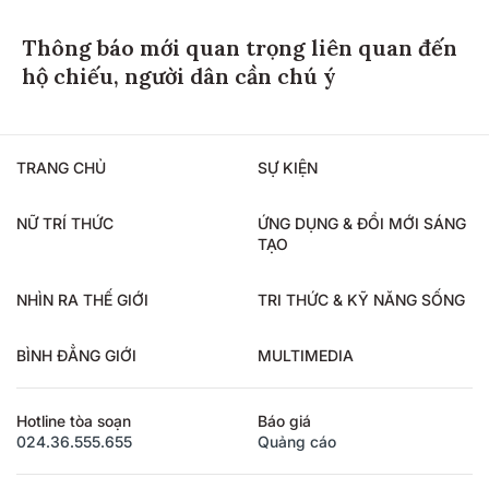
Thông báo mới quan trọng liên quan đến
hộ chiếu, người dân cần chú ý
TRANG CHỦ
SỰ KIỆN
NỮ TRÍ THỨC
ỨNG DỤNG & ĐỔI MỚI SÁNG
TẠO
NHÌN RA THẾ GIỚI
TRI THỨC & KỸ NĂNG SỐNG
BÌNH ĐẲNG GIỚI
MULTIMEDIA
Hotline tòa soạn
Báo giá
024.36.555.655
Quảng cáo