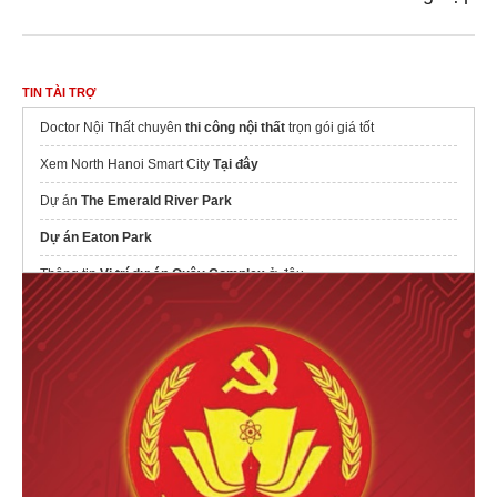
TIN TÀI TRỢ
Doctor Nội Thất chuyên
thi công nội thất
trọn gói giá tốt
Xem North Hanoi Smart City
Tại đây
Dự án
The Emerald River Park
Dự án Eaton Park
Thông tin
Vị trí dự án Quậy Complex
ở đâu
Website dự án
fours tower
chính thức
Sở hữu căn hộ
chung cư Le Parc Place
đáng sống nhất phía Tây
Hà Nội
Cập nhật
Khu đô thị thể thao Olympic
thông tin
Xem
Thiết kế căn hộ Le Parc Place
đẹp
Dự án
Bcons newsky