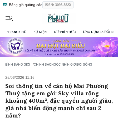
Bảng giá quảng cáo
ISSN: 3093-382X
TRANG CHỦ
SỰ KIỆN
NỮ TRÍ THỨC
ỨNG DỤNG & ĐỔI MỚI
/
BÌNH ĐẲNG GIỚI
CHÍNH SÁCH
GÓC NHÌN GIỚI
ĐỜI SỐNG
25/06/2026 11:16
Soi thông tin về căn hộ Mai Phương
Thuý tặng em gái: Sky villa rộng
khoảng 400m², đặc quyền người giàu,
giá nhà biến động mạnh chỉ sau 2
năm?