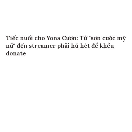
Tiếc nuối cho Yona Cươn: Từ "sơn cước mỹ
nữ" đến streamer phải hú hét để khều
donate