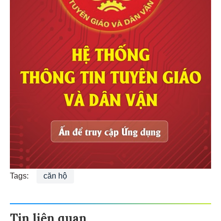
căn hộ The Aristo
xem thêm
Tags:
căn hộ
Tin liên quan