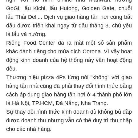
nghi với mô hình online như Manwah, nướng
GoGi, lẩu Kichi, lẩu Hutong, Golden Gate, chuỗi
lẩu Thái Deli... Dịch vụ giao hàng tận nơi cũng bắt
đầu được triển khai ngay từ đầu tháng 3, chủ yếu
là lẩu và nướng.
Riêng Food Center đã ra mắt một số sản phẩm
khác dành riêng cho mùa dịch Corona. Vì vậy hoạt
động kinh doanh của hệ thống này vẫn hoạt động
đều.
Thương hiệu pizza 4Ps từng nói "không" với giao
hàng tận nhà cũng đã phải thay đổi hình thức bằng
cách áp dụng giao hàng tận nơi ở 4 thành phố lớn
là Hà Nội, TP.HCM, Đà Nẵng, Nha Trang.
Sự thay đổi hình thức kinh doanh dù không bù đắp
được doanh thu nhưng vẫn có thể duy trì thu nhập
cho các nhà hàng.