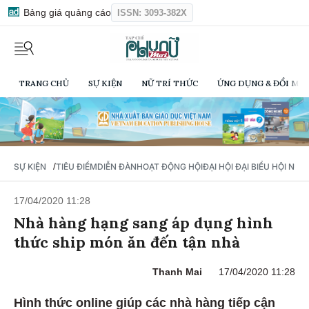
Bảng giá quảng cáo
ISSN: 3093-382X
TRANG CHỦ
SỰ KIỆN
NỮ TRÍ THỨC
ỨNG DỤNG & ĐỔI MỚI
/
SỰ KIỆN
TIÊU ĐIỂM
DIỄN ĐÀN
HOẠT ĐỘNG HỘI
ĐẠI HỘI ĐẠI BIỂU HỘI NỮ 
17/04/2020 11:28
Nhà hàng hạng sang áp dụng hình
thức ship món ăn đến tận nhà
Thanh Mai
17/04/2020 11:28
Hình thức online giúp các nhà hàng tiếp cận