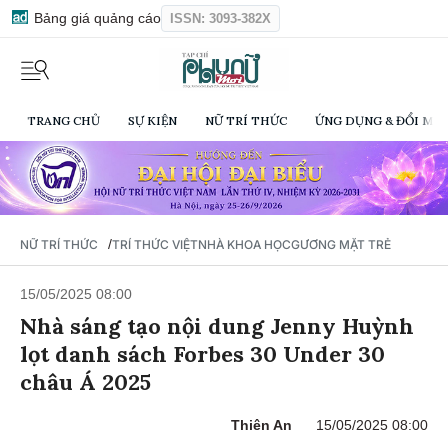
Bảng giá quảng cáo
ISSN: 3093-382X
TRANG CHỦ
SỰ KIỆN
NỮ TRÍ THỨC
ỨNG DỤNG & ĐỔI MỚI
/
NỮ TRÍ THỨC
TRÍ THỨC VIỆT
NHÀ KHOA HỌC
GƯƠNG MẶT TRẺ
15/05/2025 08:00
Nhà sáng tạo nội dung Jenny Huỳnh
lọt danh sách Forbes 30 Under 30
châu Á 2025
Thiên An
15/05/2025 08:00