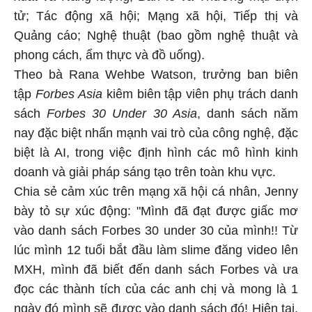
tử; Tác động xã hội; Mạng xã hội, Tiếp thị và
Quảng cáo; Nghệ thuật (bao gồm nghệ thuật và
phong cách, ẩm thực và đồ uống).
Theo bà Rana Wehbe Watson, trưởng ban biên
tập
Forbes Asia
kiêm biên tập viên phụ trách danh
sách
Forbes 30 Under 30 Asia
, danh sách năm
nay đặc biệt nhấn mạnh vai trò của công nghệ, đặc
biệt là AI, trong việc định hình các mô hình kinh
doanh và giải pháp sáng tạo trên toàn khu vực.
Chia sẻ cảm xúc trên mạng xã hội cá nhân, Jenny
bày tỏ sự xúc động: "Mình đã đạt được giấc mơ
vào danh sách Forbes 30 under 30 của mình!! Từ
lúc mình 12 tuổi bắt đầu làm slime đăng video lên
MXH, mình đã biết đến danh sách Forbes và ưa
đọc các thành tích của các anh chị và mong là 1
ngày đó mình sẽ được vào danh sách đó! Hiện tại,