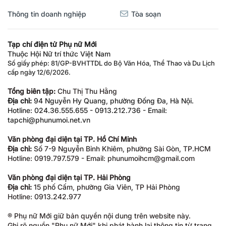
Thông tin doanh nghiệp
Tòa soạn
Tạp chí điện tử Phụ nữ Mới
Thuộc Hội Nữ trí thức Việt Nam
Số giấy phép: 81/GP-BVHTTDL do Bộ Văn Hóa, Thể Thao và Du Lịch
cấp ngày 12/6/2026.
Tổng biên tập:
Chu Thị Thu Hằng
Địa chỉ:
94 Nguyễn Hy Quang, phường Đống Đa, Hà Nội.
Hotline: 024.36.555.655 - 0913.212.736 - Email:
tapchi@phunumoi.net.vn
Văn phòng đại diện tại TP. Hồ Chí Minh
Địa chỉ:
Số 7-9 Nguyễn Bỉnh Khiêm, phường Sài Gòn, TP.HCM
Hotline: 0919.797.579 - Email: phunumoihcm@gmail.com
Văn phòng đại diện tại TP. Hải Phòng
Địa chỉ:
15 phố Cấm, phường Gia Viên, TP Hải Phòng
Hotline: 0913.242.977
® Phụ nữ Mới giữ bản quyền nội dung trên website này.
Ghi rõ nguồn "Phụ nữ Mới" khi phát hành lại thông tin từ trang