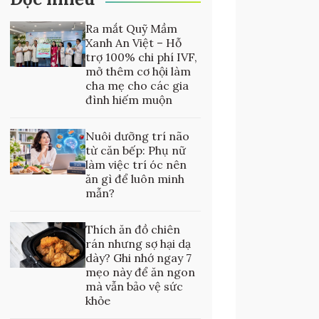
Ra mắt Quỹ Mầm
Xanh An Việt – Hỗ
trợ 100% chi phí IVF,
mở thêm cơ hội làm
cha mẹ cho các gia
đình hiếm muộn
Nuôi dưỡng trí não
từ căn bếp: Phụ nữ
làm việc trí óc nên
ăn gì để luôn minh
mẫn?
Thích ăn đồ chiên
rán nhưng sợ hại dạ
dày? Ghi nhớ ngay 7
mẹo này để ăn ngon
mà vẫn bảo vệ sức
khỏe