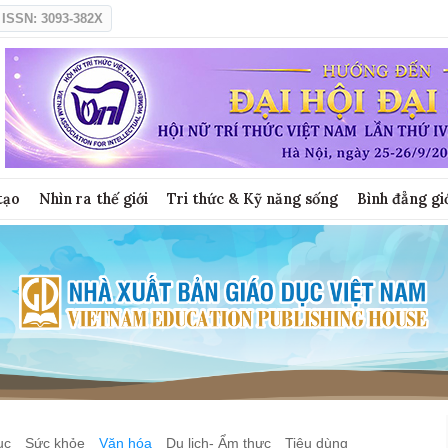
ISSN: 3093-382X
tạo
Nhìn ra thế giới
Tri thức & Kỹ năng sống
Bình đẳng gi
ục
Sức khỏe
Văn hóa
Du lịch- Ẩm thực
Tiêu dùng