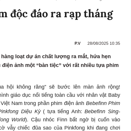
m độc đáo ra rạp tháng
P.V
28/08/2025 10:35
 hàng loạt dự án chất lượng ra mắt, hứa hẹn
u điện ảnh một “bàn tiệc” với rất nhiều tựa phim
của hội không răng” sẽ bước lên màn ảnh rộng!
hình giáo dục nổi tiếng toàn cầu với nhân vật Baby
u Việt Nam trong phần phim điện ảnh
Bebefinn Phim
inkfong Diệu Kỳ
( tựa tiếng Anh:
Bebefinn Sing-
fong World
).
Cậu nhóc Finn bất ngờ bị cuốn vào
 cờ vẫy chiếc đũa sao của Pinkfong khi đang chơi