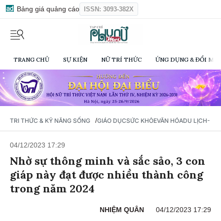
Bảng giá quảng cáo
ISSN: 3093-382X
TRANG CHỦ
SỰ KIỆN
NỮ TRÍ THỨC
ỨNG DỤNG & ĐỔI MỚI
/
TRI THỨC & KỸ NĂNG SỐNG
GIÁO DỤC
SỨC KHỎE
VĂN HÓA
DU LỊCH- Ẩ
04/12/2023 17:29
Nhờ sự thông minh và sắc sảo, 3 con
giáp này đạt được nhiều thành công
trong năm 2024
NHIỆM QUÂN
04/12/2023 17:29