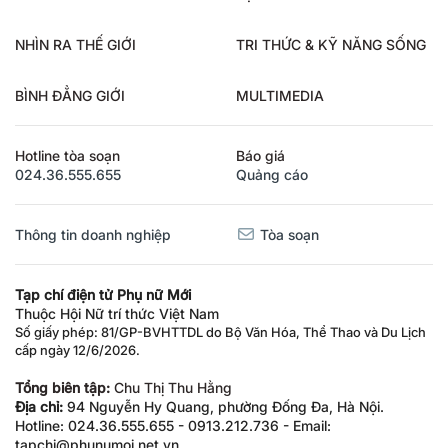
NHÌN RA THẾ GIỚI
TRI THỨC & KỸ NĂNG SỐNG
BÌNH ĐẲNG GIỚI
MULTIMEDIA
Hotline tòa soạn
Báo giá
024.36.555.655
Quảng cáo
Thông tin doanh nghiệp
Tòa soạn
Tạp chí điện tử Phụ nữ Mới
Thuộc Hội Nữ trí thức Việt Nam
Số giấy phép: 81/GP-BVHTTDL do Bộ Văn Hóa, Thể Thao và Du Lịch
cấp ngày 12/6/2026.
Tổng biên tập:
Chu Thị Thu Hằng
Địa chỉ:
94 Nguyễn Hy Quang, phường Đống Đa, Hà Nội.
Hotline: 024.36.555.655 - 0913.212.736 - Email:
tapchi@phunumoi.net.vn